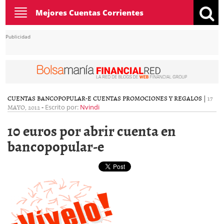
Toggle
Mejores Cuentas Corrientes
navigation
Publicidad
CUENTAS BANCOPOPULAR-E
CUENTAS PROMOCIONES Y REGALOS
|
17
MAYO, 2012
-
Escrito por:
Nvindi
10 euros por abrir cuenta en
bancopopular-e