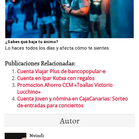
¿Sabes qué baja tu ánimo?
Lo haces todos los días y afecta cómo te sientes
Publicaciones Relacionadas:
Cuenta Viajar Plus de bancopopular-e
Cuenta en Ipar Kutxa con regalos
Promocion Ahorro CCM «Toallas Victorio
Lucchino»
Cuenta Joven y nómina en CajaCanarias: Sorteo
de entradas para conciertos
Autor
Nvindi