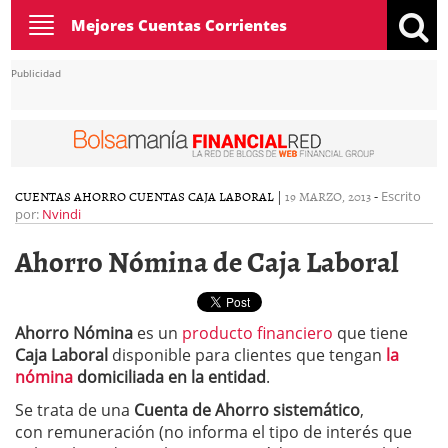
Toggle
Mejores Cuentas Corrientes
navigation
Publicidad
CUENTAS AHORRO
CUENTAS CAJA LABORAL
|
19 MARZO, 2013
-
Escrito
por:
Nvindi
Ahorro Nómina de Caja Laboral
Ahorro Nómina
es un
producto financiero
que tiene
Caja Laboral
disponible para clientes que tengan
la
nómina
domiciliada en la entidad
.
Se trata de una
Cuenta de Ahorro sistemático
,
con remuneración (no informa el tipo de interés que