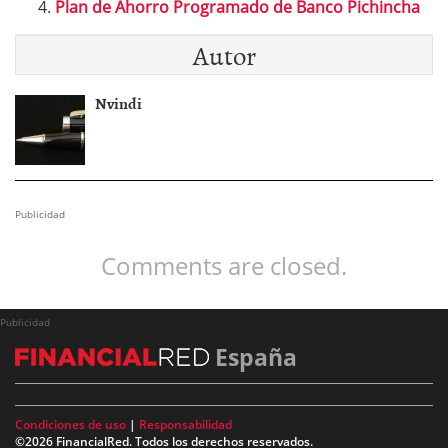
Plan de Ahorro Programado de Banco Pichincha
Autor
Nvindi
Publicidad
Comments are closed.
Publicidad
España
Condiciones de uso
|
Responsabilidad
©2026 FinancialRed. Todos los derechos reservados.