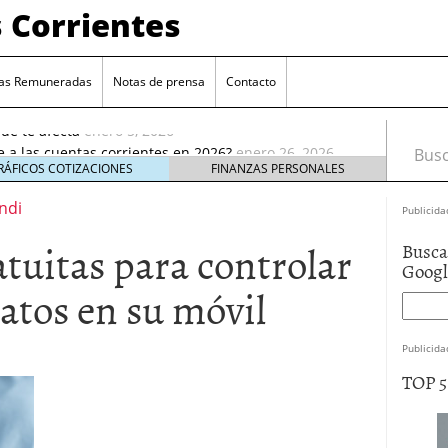
 Corrientes
as Remuneradas
Notas de prensa
Contacto
ia reducción de remuneración en su cuenta online
ué te afecta
enero 5, 2026
e a las cuentas corrientes en 2026?
enero 26, 2026
Busca
cuentas corrientes antes de abrir una nueva
enero
RÁFICOS COTIZACIONES
FINANZAS PERSONALES
enta estándar: ¿cuál elegir?
ndi
enero 17, 2026
Publicida
e elige cuentas sin comisiones crece entre los
atuitas para controlar
Busca
ro 9, 2026
Goog
 reducción de remuneración en su cuenta online
atos en su móvil
 te afecta
enero 5, 2026
e a las cuentas corrientes en 2026?
enero 26, 2026
Publicida
TOP 