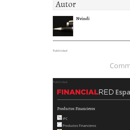
Autor
Nvindi
Publicidad
Comme
Publicidad
Esp
Productos Financieros
IPC
Productos Financieros