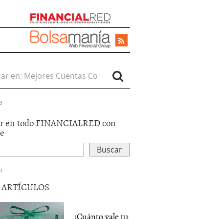
r en:
d
r en todo FINANCIALRED con
le
d
5 ARTÍCULOS
¿Cuánto vale tu