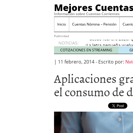
Mejores Cuentas
Información sobre Cuentas Corrientes
Inicio
Cuentas Nómina – Pensión
Cuent
Banco Sabadell anunc
desde febrero 2026: q
Publicidad
¿La letra pequeña vuelv
NOTICIAS:
Checklist para evaluar 
COTIZACIONES EN STREAMING
G
21, 2026
|
11 febrero, 2014
Cuenta remunerada vs cu
-
Escrito por:
Nvi
El perfil del usuario qu
Aplicaciones gr
menores de 35 años
ene
Banco Sabadell anuncia
el consumo de d
desde febrero 2026: qué
¿La letra pequeña vuelv