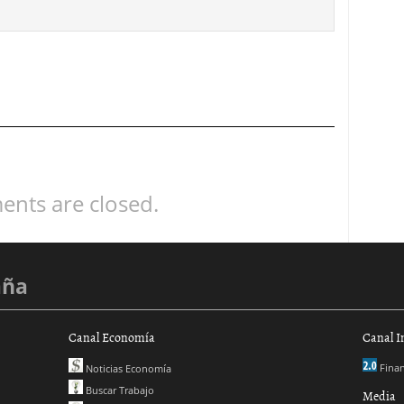
nts are closed.
aña
Canal Economía
Canal I
Finan
Noticias Economía
Buscar Trabajo
Media