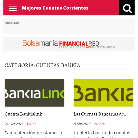
Toggle
Mejores Cuentas Corrientes
navigation
Publicidad
CATEGORÍA:
CUENTAS BANKIA
Cuenta Bankialink
Las Cuentas Bancarias de...
21 Oct 2015
Nvindi
8 Abr 2015
Nvindi
Tanta atención prestamos a
La oferta básica de cuentas