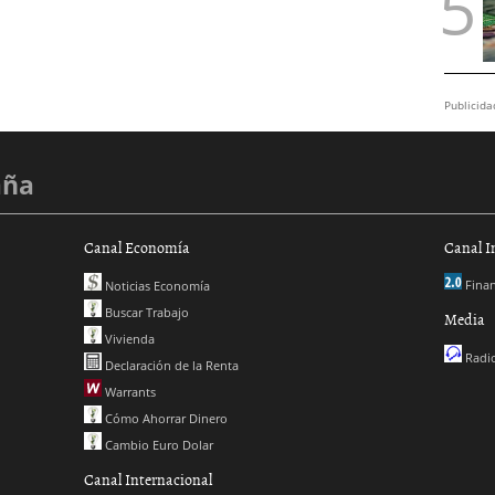
Publicida
aña
Canal Economía
Canal I
Finan
Noticias Economía
Buscar Trabajo
Media
Vivienda
Radio
Declaración de la Renta
Warrants
Cómo Ahorrar Dinero
Cambio Euro Dolar
Canal Internacional