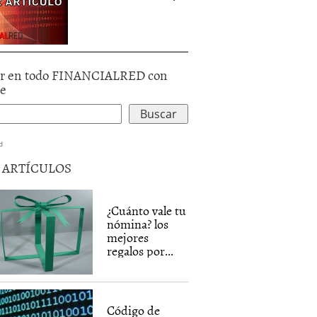
r en todo FINANCIALRED con
le
d
5 ARTÍCULOS
¿Cuánto vale tu
nómina? los
mejores
regalos por...
Código de