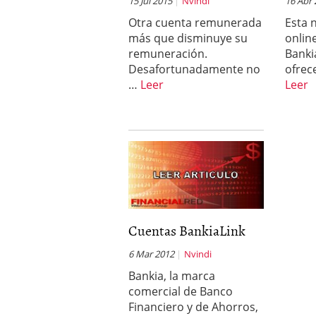
15 Jul 2015
Nvindi
16 Abr
Otra cuenta remunerada
Esta 
más que disminuye su
onlin
remuneración.
Banki
Desafortunadamente no
ofrec
…
Leer
Leer
Cuentas BankiaLink
6 Mar 2012
Nvindi
Bankia, la marca
comercial de Banco
Financiero y de Ahorros,