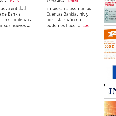
 2012
Nvindi
11 Abr 2012
Nvindi
nueva entidad
Empiezan a asomar las
e de Bankia,
Cuentas BankiaLink, y
aLink comienza a
por esta razón no
er sus nuevos …
podemos hacer …
Leer