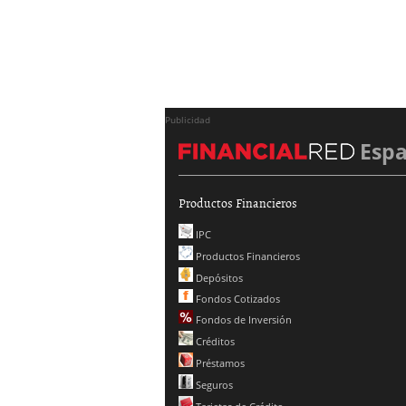
Publicidad
Esp
Productos Financieros
IPC
Productos Financieros
Depósitos
Fondos Cotizados
Fondos de Inversión
Créditos
Préstamos
Seguros