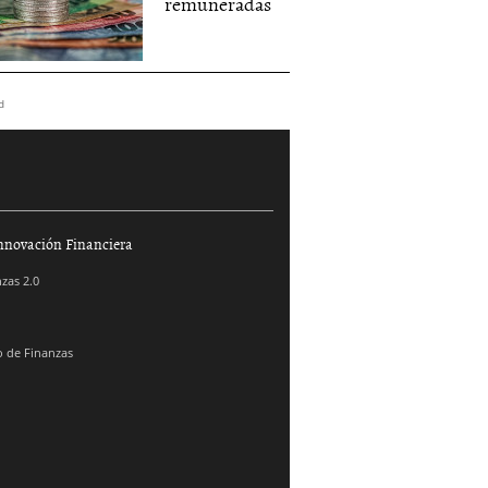
remuneradas
d
nnovación Financiera
zas 2.0
 de Finanzas