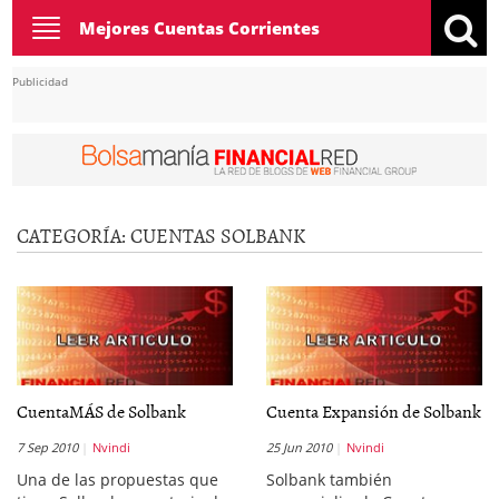
Toggle
Mejores Cuentas Corrientes
navigation
Publicidad
CATEGORÍA:
CUENTAS SOLBANK
CuentaMÁS de Solbank
Cuenta Expansión de Solbank
7 Sep 2010
Nvindi
25 Jun 2010
Nvindi
Una de las propuestas que
Solbank también