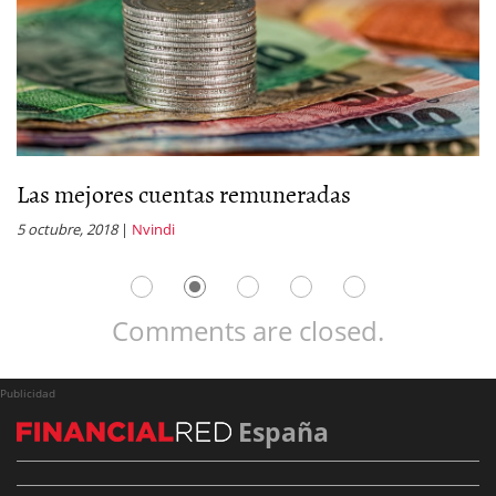
Las mejores cuentas remuneradas
L
5 octubre, 2018
|
Nvindi
1 
Comments are closed.
Publicidad
España