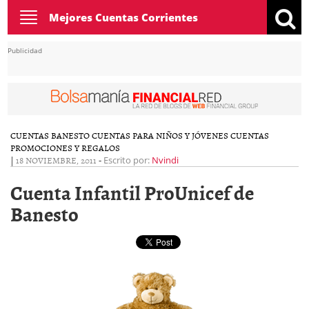
Toggle
Mejores Cuentas Corrientes
navigation
Publicidad
CUENTAS BANESTO
CUENTAS PARA NIÑOS Y JÓVENES
CUENTAS
PROMOCIONES Y REGALOS
|
18 NOVIEMBRE, 2011
-
Escrito por:
Nvindi
Cuenta Infantil ProUnicef de
Banesto