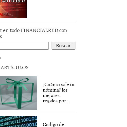
r en todo FINANCIALRED con
le
d
5 ARTÍCULOS
¿Cuánto vale tu
nómina? los
mejores
regalos por...
Código de