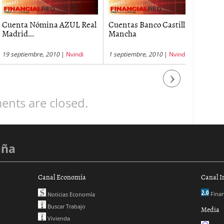
a Nómina AZUL Real
Cuentas Banco Castilla-La
Domicili
d...
Mancha
tiembre, 2010
|
Nvindi
1 septiembre, 2010
|
Nvindi
19 octubre
Next
nts are closed.
aña
Canal Economía
Canal I
Finan
Noticias Economía
Buscar Trabajo
Media
Vivienda