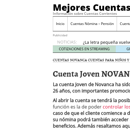
Mejores Cuentas
Información sobre Cuentas Corrientes
Inicio
Cuentas Nómina – Pensión
Cuent
Banco Sabadell anunc
desde febrero 2026: q
Publicidad
¿La letra pequeña vuelv
NOTICIAS:
Checklist para evaluar 
COTIZACIONES EN STREAMING
G
21, 2026
CUENTAS NOVANCA
CUENTAS PARA NIÑOS Y
Cuenta remunerada vs cu
El perfil del usuario qu
Cuenta Joven NOVA
menores de 35 años
ene
Banco Sabadell anuncia
La cuenta Joven de Novanca ha sid
desde febrero 2026: qué
26 años, con importantes promocion
¿La letra pequeña vuelv
Al abrir la cuenta se tendrá la posi
función es la de poder
controlar l
caso de que el cliente comience a 
su nómina podrá también acceder a
beneficios. Además resaltamos aquí