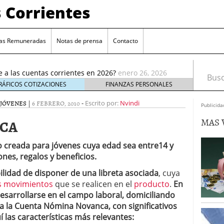
 Corrientes
as Remuneradas
Notas de prensa
Contacto
ia reducción de remuneración en su cuenta online
ué te afecta
enero 5, 2026
e a las cuentas corrientes en 2026?
enero 26, 2026
Busca
cuentas corrientes antes de abrir una nueva
enero
RÁFICOS COTIZACIONES
FINANZAS PERSONALES
 JÓVENES
|
6 FEBRERO, 2010
-
enta estándar: ¿cuál elegir?
Escrito por:
enero 17, 2026
Nvindi
Publicida
e elige cuentas sin comisiones crece entre los
MAS 
NCA
ro 9, 2026
 reducción de remuneración en su cuenta online
o creada para jóvenes cuya edad sea entre14 y
 te afecta
enero 5, 2026
es, regalos y beneficios.
e a las cuentas corrientes en 2026?
enero 26, 2026
bilidad de disponer de una libreta asociada
, cuya
os movimientos
que se realicen en el
producto
.
En
desarrollarse en el campo laboral, domiciliando
 la Cuenta Nómina Novanca, con significativos
 las características más relevantes: