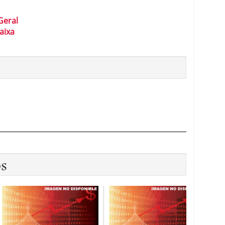
Geral
aixa
os