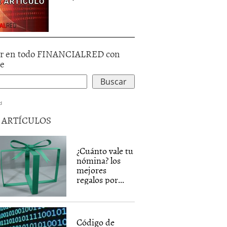
r en todo FINANCIALRED con
le
d
5 ARTÍCULOS
¿Cuánto vale tu
nómina? los
mejores
regalos por...
Código de