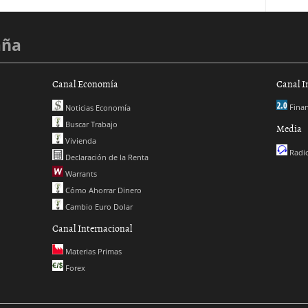
aña
Canal Economía
Canal I
Finan
Noticias Economía
Buscar Trabajo
Media
Vivienda
Radio
Declaración de la Renta
Warrants
Cómo Ahorrar Dinero
Cambio Euro Dolar
Canal Internacional
Materias Primas
Forex