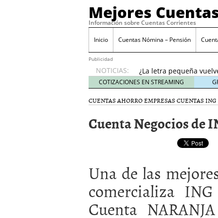
Mejores Cuentas
Información sobre Cuentas Corrientes
Inicio
Cuentas Nómina – Pensión
Cuent
Banco Sabadell anunc
desde febrero 2026: q
Publicidad
¿La letra pequeña vuelv
NOTICIAS:
Checklist para evaluar 
COTIZACIONES EN STREAMING
G
21, 2026
CUENTAS AHORRO EMPRESAS
CUENTAS ING
Cuenta remunerada vs cu
El perfil del usuario qu
Cuenta Negocios de I
menores de 35 años
ene
Banco Sabadell anuncia
desde febrero 2026: qué
¿La letra pequeña vuelv
Una de las mejore
comercializa ING
Cuenta NARANJA 