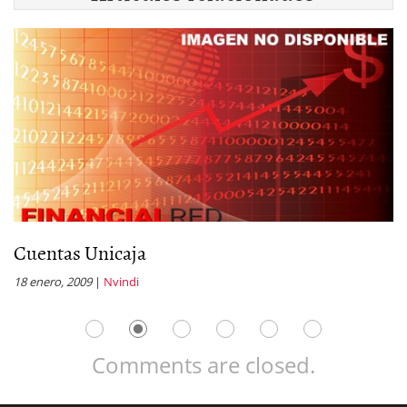
Cuentas Unicaja
S
18 enero, 2009
|
Nvindi
12
Comments are closed.