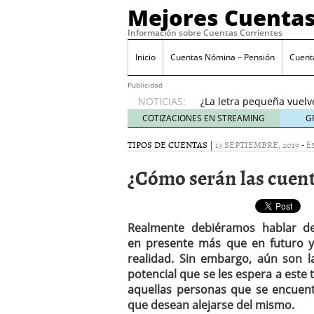
Mejores Cuentas
Información sobre Cuentas Corrientes
Inicio
Cuentas Nómina – Pensión
Cuent
Banco Sabadell anunc
desde febrero 2026: q
Publicidad
¿La letra pequeña vuelv
NOTICIAS:
Checklist para evaluar 
COTIZACIONES EN STREAMING
G
21, 2026
TIPOS DE CUENTAS
|
13 SEPTIEMBRE, 2019
-
Cuenta remunerada vs cu
E
El perfil del usuario qu
¿Cómo serán las cuent
menores de 35 años
ene
Banco Sabadell anuncia
desde febrero 2026: qué
¿La letra pequeña vuelv
Realmente debiéramos hablar de
en presente más que en futuro ya
realidad. Sin embargo, aún son 
potencial que se les espera a este 
aquellas personas que se encuent
que desean alejarse del mismo.