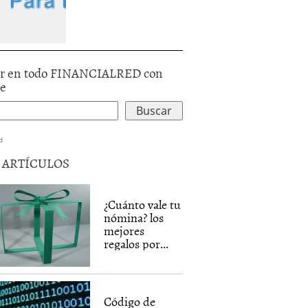
r en todo FINANCIALRED con
le
d
5 ARTÍCULOS
¿Cuánto vale tu
nómina? los
mejores
regalos por...
Código de