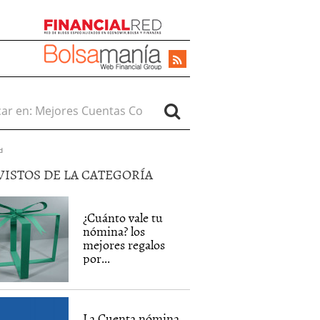
r en:
d
VISTOS DE LA CATEGORÍA
¿Cuánto vale tu
nómina? los
mejores regalos
por...
La Cuenta nómina