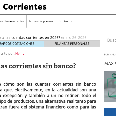
 Corrientes
as Remuneradas
Notas de prensa
Contacto
ia reducción de remuneración en su cuenta online
ué te afecta
enero 5, 2026
e a las cuentas corrientes en 2026?
enero 26, 2026
Busca
cuentas corrientes antes de abrir una nueva
enero
RÁFICOS COTIZACIONES
FINANZAS PERSONALES
enta estándar: ¿cuál elegir?
scrito por:
Nvindi
enero 17, 2026
Publicida
e elige cuentas sin comisiones crece entre los
MAS 
as corrientes sin banco?
ro 9, 2026
 reducción de remuneración en su cuenta online
 te afecta
enero 5, 2026
e a las cuentas corrientes en 2026?
enero 26, 2026
 cómo son las cuentas corrientes sin banco
 que, efectivamente, en la actualidad son una
la excepción y también a un no reúnen todo el
tipo de productos, una alternativa real tanto para
ran fuera del sistema financiero como para las