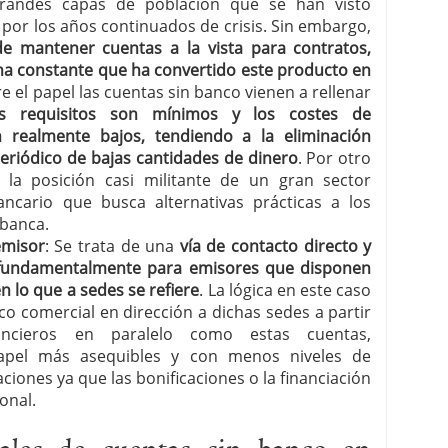
grandes capas de población que se han visto
por los años continuados de crisis. Sin embargo,
de mantener cuentas a la vista para contratos,
una constante que ha convertido este producto en
re el papel las cuentas sin banco vienen a rellenar
 requisitos son mínimos y los costes de
realmente bajos, tendiendo a la eliminación
eriódico de bajas cantidades de dinero
. Por otro
a posición casi militante de un gran sector
ncario que busca alternativas prácticas a los
 banca.
emisor
: Se trata de una
vía de contacto directo y
fundamentalmente para emisores que disponen
n lo que a sedes se refiere
. La lógica en este caso
ico comercial en dirección a dichas sedes a partir
ancieros en paralelo como estas cuentas,
apel más asequibles y con menos niveles de
ciones ya que las bonificaciones o la financiación
onal.
uales de cuentas sin banco en