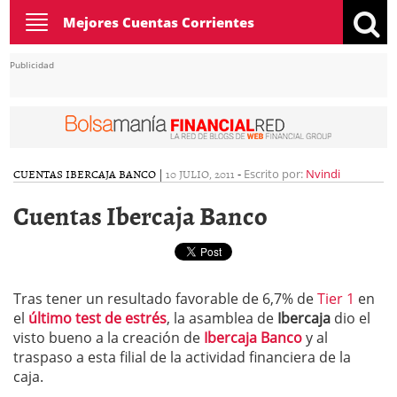
Toggle
Mejores Cuentas Corrientes
navigation
Publicidad
CUENTAS IBERCAJA BANCO
|
10 JULIO, 2011
-
Escrito por:
Nvindi
Cuentas Ibercaja Banco
Tras tener un resultado favorable de 6,7% de
Tier 1
en
el
último test de estrés
, la asamblea de
Ibercaja
dio el
visto bueno a la creación de
Ibercaja Banco
y al
traspaso a esta filial de la actividad financiera de la
caja.