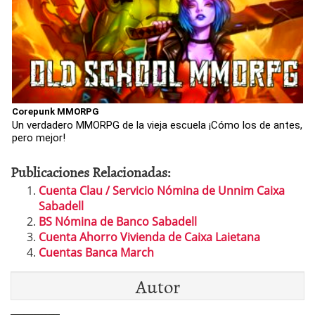
Corepunk MMORPG
Un verdadero MMORPG de la vieja escuela ¡Cómo los de antes,
pero mejor!
Publicaciones Relacionadas:
Cuenta Clau / Servicio Nómina de Unnim Caixa
Sabadell
BS Nómina de Banco Sabadell
Cuenta Ahorro Vivienda de Caixa Laietana
Cuentas Banca March
Autor