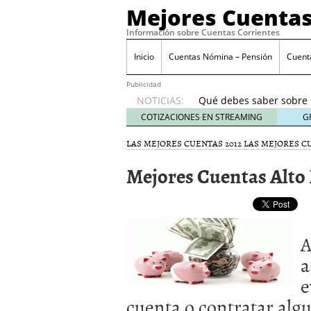
Mejores Cuentas
Información sobre Cuentas Corrientes
¿Es seguro tener todo
diversificar
septiembr
Inicio
Cuentas Nómina – Pensión
Cuent
Cuentas conjuntas vs cu
septiembre 23, 2025
Publicidad
NOTICIAS:
Qué debes saber sobre 
prácticas bancarias
sep
COTIZACIONES EN STREAMING
G
Cuentas corrientes rem
LAS MEJORES CUENTAS 2012
LAS MEJORES 
septiembre 12, 2025
Señales de que tu banco
Mejores Cuentas Alto
prisa)
septiembre 9, 20
¿Es seguro tener todo t
diversificar
septiembre 
Cuentas conjuntas vs cu
septiembre 23, 2025
A
a
e
cuenta o contratar alg