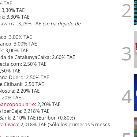
0% TAE
: 3,30% TAE
k: 3,30% TAE
avarra: 3,29% TAE
(se ha dejado de
nco: 3,00% TAE
anco: 3,00% TAE
k: 3,00% TAE
da de CatalunyaCaixa: 2,60% TAE
recta.com: 2,50% TAE
2,50% TAE
paña Duero: 2,50% TAE
 Citibank: 2,50 TAE
Nostra: 2,20% TAE
2,20% TAE
bancopopular-e
: 2,20% TAE
 IberCaja: 2,218% TAE
Bank: 2,10% TAE (Euribor +0,80%)
a Civica
: 2,018% TAE (Sólo los primeros 5 meses.