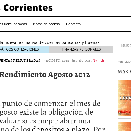
 Corrientes
 tu dinero en una cuenta corriente? Alternativas para
e 4, 2025
as Remuneradas
Notas de prensa
Contacto
entas separadas: ¿cómo repartir gastos sin líos?
la nueva normativa de cuentas bancarias y buenas
Busca
tiembre 16, 2025
RÁFICOS COTIZACIONES
FINANZAS PERSONALES
uneradas: ¿cuánto realmente ganas con 2-3 % TAE?
CUENTAS REMUNERADAS
|
7 AGOSTO, 2012
-
Escrito por:
Nvindi
Publicida
 te está cobrando de más (y cómo detectarlo sin
MAS 
 Rendimiento Agosto 2012
25
u dinero en una cuenta corriente? Alternativas para
4, 2025
entas separadas: ¿cómo repartir gastos sin líos?
 punto de comenzar el mes de
gosto existe la obligación de
valuar si es mejor abrir una
uno de los
depositos a plazo
. Por