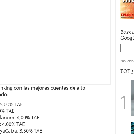
Busca
Goog
Publicida
TOP 
anking con
las mejores cuentas de alto
ado
:
 5,00% TAE
00% TAE
lanum: 4,00% TAE
 4,00% TAE
yaCaixa: 3,50% TAE