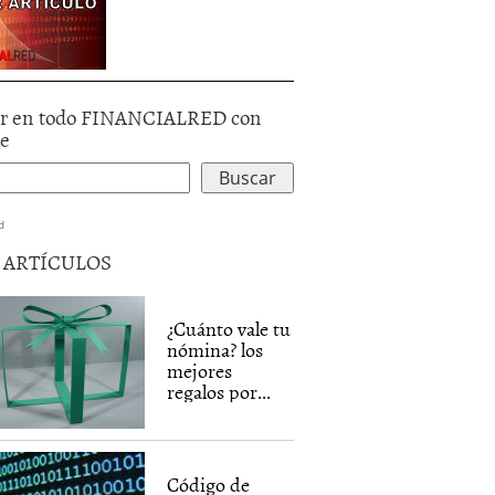
r en todo FINANCIALRED con
le
d
5 ARTÍCULOS
¿Cuánto vale tu
nómina? los
mejores
regalos por...
Código de