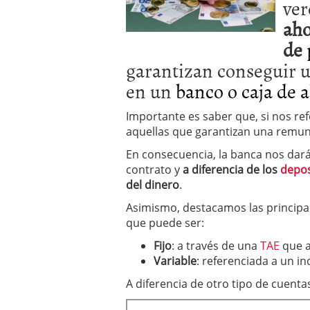
ver
aho
de
garantizan conseguir 
en un
banco o caja de 
Importante es saber que, si nos re
aquellas que garantizan una remun
En consecuencia, la banca nos dar
contrato y
a diferencia de los
depos
del dinero
.
Asimismo, destacamos las principale
que puede ser:
Fijo
: a través de una
TAE
que a
Variable
: referenciada a un i
A diferencia de otro tipo de cuenta