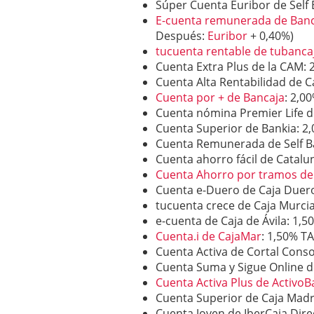
Súper Cuenta Euribor de Self 
E-cuenta remunerada de Banc
Después:
Euribor
+ 0,40%)
tucuenta rentable de tubanca
Cuenta Extra Plus de la CAM: 
Cuenta Alta Rentabilidad de 
Cuenta por + de Bancaja
: 2,0
Cuenta nómina Premier Life d
Cuenta Superior de Bankia: 2
Cuenta Remunerada de Self B
Cuenta ahorro fácil de Catalu
Cuenta Ahorro por tramos de
Cuenta e-Duero de Caja Duer
tucuenta crece de Caja Murci
e-cuenta de Caja de Ávila: 1,5
Cuenta.i de CajaMar
: 1,50% T
Cuenta Activa de Cortal Conso
Cuenta Suma y Sigue Online d
Cuenta Activa Plus de ActivoB
Cuenta Superior de Caja Madr
Cuenta Joven de IberCaja Dire