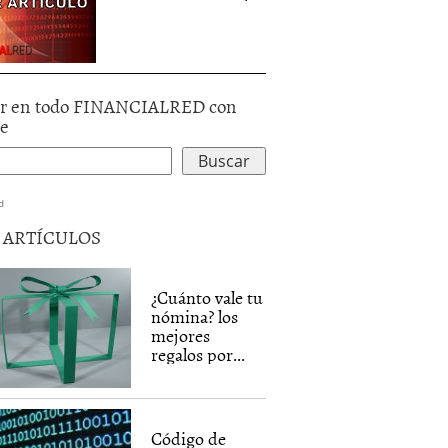
r en todo FINANCIALRED con
le
d
5 ARTÍCULOS
¿Cuánto vale tu
nómina? los
mejores
regalos por...
Código de