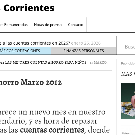
 Corrientes
as Remuneradas
Notas de prensa
Contacto
ia reducción de remuneración en su cuenta online
ué te afecta
enero 5, 2026
e a las cuentas corrientes en 2026?
enero 26, 2026
Busca
cuentas corrientes antes de abrir una nueva
enero
RÁFICOS COTIZACIONES
FINANZAS PERSONALES
012
LAS MEJORES CUENTAS AHORRO PARA NIÑOS
|
13 MARZO,
enta estándar: ¿cuál elegir?
enero 17, 2026
Publicida
e elige cuentas sin comisiones crece entre los
MAS 
ro 9, 2026
horro Marzo 2012
 reducción de remuneración en su cuenta online
 te afecta
enero 5, 2026
e a las cuentas corrientes en 2026?
enero 26, 2026
rece un nuevo mes en nuestro
endario, y es hora de repasar
as las
cuentas
corrientes
, donde