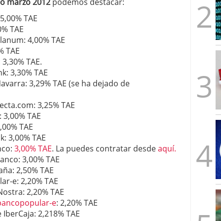
ro marzo 2012
podemos destacar:
 5,00% TAE
00% TAE
lanum: 4,00% TAE
0% TAE
 3,30% TAE.
k: 3,30% TAE
avarra: 3,29% TAE (se ha dejado de
recta.com: 3,25% TAE
: 3,00% TAE
3,00% TAE
k: 3,00% TAE
nco:
3,00% TAE
. La puedes contratar desde
aquí.
anco: 3,00% TAE
aña: 2,50% TAE
ar-e: 2,20% TAE
Nostra: 2,20% TAE
bancopopular-e
: 2,20% TAE
 IberCaja: 2,218% TAE