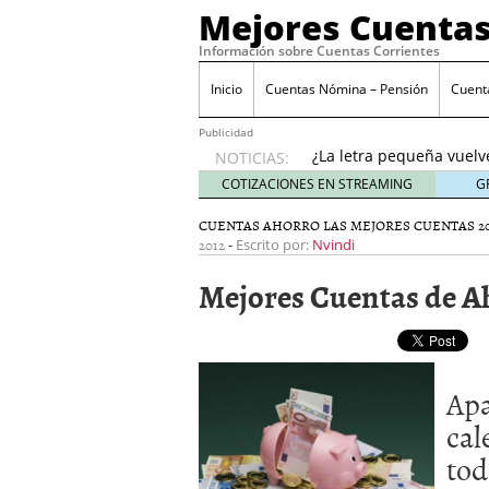
Mejores Cuentas
Información sobre Cuentas Corrientes
Inicio
Cuentas Nómina – Pensión
Cuent
Banco Sabadell anunc
desde febrero 2026: q
Publicidad
¿La letra pequeña vuelv
NOTICIAS:
Checklist para evaluar 
COTIZACIONES EN STREAMING
G
21, 2026
CUENTAS AHORRO
LAS MEJORES CUENTAS 2
Cuenta remunerada vs cu
2012
-
Escrito por:
Nvindi
El perfil del usuario qu
menores de 35 años
ene
Mejores Cuentas de A
Banco Sabadell anuncia
desde febrero 2026: qué
¿La letra pequeña vuelv
Apa
cal
tod