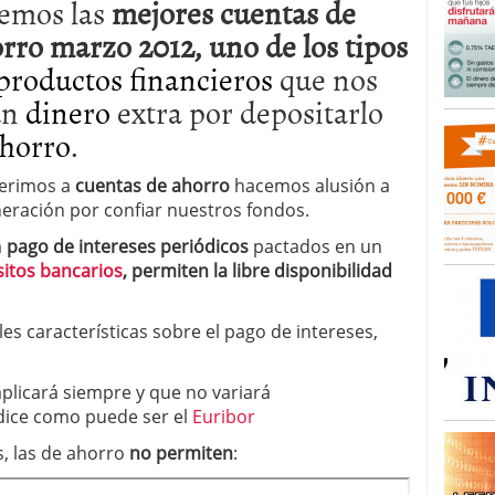
emos las
mejores cuentas de
rro marzo 2012, uno de los tipos
productos financieros
que nos
un
dinero
extra por depositarlo
ahorro
.
ferimos a
cuentas de ahorro
hacemos alusión a
eración por confiar nuestros fondos.
á
pago de intereses periódicos
pactados en un
itos bancarios
, permiten la libre disponibilidad
s características sobre el pago de intereses,
plicará siempre y que no variará
ndice como puede ser el
Euribor
s, las de ahorro
no permiten
: