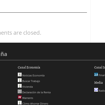
nts are closed.
aña
Canal Economía
Canal I
Finan
Noticias Economía
Buscar Trabajo
Media
Vivienda
Radio
Declaración de la Renta
Warrants
Cómo Ahorrar Dinero