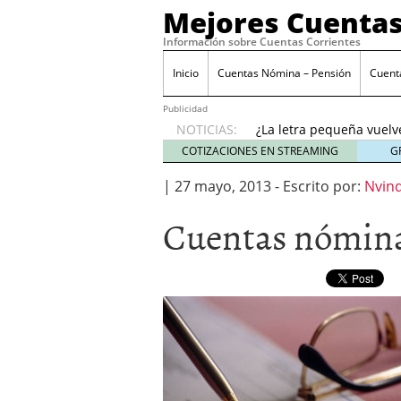
Mejores Cuentas
Información sobre Cuentas Corrientes
Inicio
Cuentas Nómina – Pensión
Cuent
Banco Sabadell anunc
desde febrero 2026: q
Publicidad
¿La letra pequeña vuelv
NOTICIAS:
Checklist para evaluar 
COTIZACIONES EN STREAMING
G
21, 2026
|
27 mayo, 2013
Cuenta remunerada vs cu
-
Escrito por:
Nvind
El perfil del usuario qu
Cuentas nómina
menores de 35 años
ene
Banco Sabadell anuncia
desde febrero 2026: qué
¿La letra pequeña vuelv