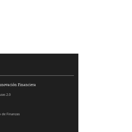
nnovación Financiera
zas 2.0
 de Finanzas