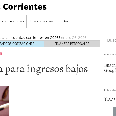
 Corrientes
as Remuneradas
Notas de prensa
Contacto
ia reducción de remuneración en su cuenta online
ué te afecta
enero 5, 2026
e a las cuentas corrientes en 2026?
enero 26, 2026
Busca
cuentas corrientes antes de abrir una nueva
enero
RÁFICOS COTIZACIONES
FINANZAS PERSONALES
enta estándar: ¿cuál elegir?
i
enero 17, 2026
Publicida
e elige cuentas sin comisiones crece entre los
 para ingresos bajos
Busca
ro 9, 2026
Goog
 reducción de remuneración en su cuenta online
 te afecta
enero 5, 2026
e a las cuentas corrientes en 2026?
enero 26, 2026
Publicida
TOP 