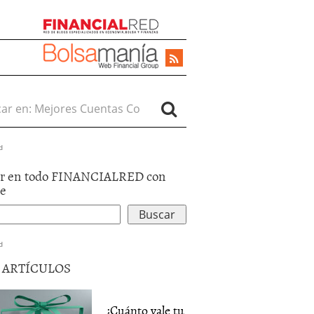
r en:
d
r en todo FINANCIALRED con
le
d
5 ARTÍCULOS
¿Cuánto vale tu