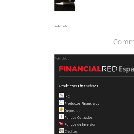
Publicidad
Comme
Publicidad
Esp
Productos Financieros
IPC
Productos Financieros
Depósitos
Fondos Cotizados
Fondos de Inversión
Créditos