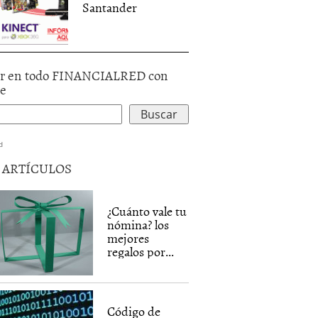
Santander
r en todo FINANCIALRED con
le
d
5 ARTÍCULOS
¿Cuánto vale tu
nómina? los
mejores
regalos por...
Código de