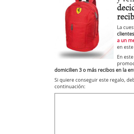
deci
reci
La cues
cliente
a un m
en este
En este
promoc
domicilien 3 o más recibos en la en
Si quiere conseguir este regalo, de
continuación: