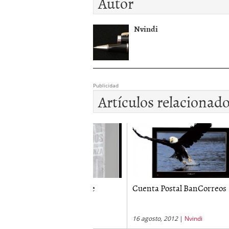
Autor
Nvindi
Publicidad
Artículos relacionad
miseta La Roja de
Cuenta Postal BanCorreos
Toalla
alo...
Caixa.
unio, 2012
|
Nvindi
16 agosto, 2012
|
Nvindi
29 abri