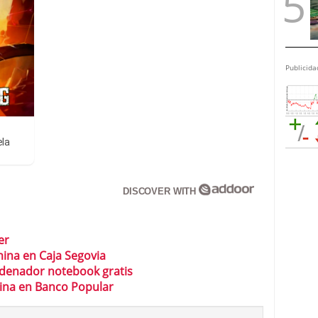
Publicida
ela
DISCOVER WITH
er
mina en Caja Segovia
rdenador notebook gratis
mina en Banco Popular