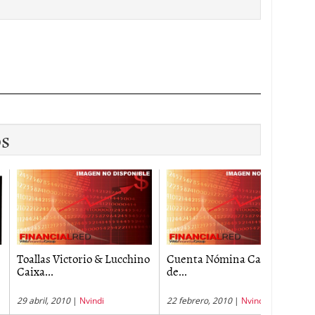
os
s Victorio & Lucchino
Cuenta Nómina Caja Rural
TV Sams
..
de...
l, 2010
|
Nvindi
22 febrero, 2010
|
Nvindi
15 abril, 2