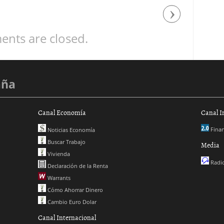
Next
nts are closed.
aña
Canal Economía
Canal I
Finan
Noticias Economía
Buscar Trabajo
Media
Vivienda
Radio
Declaración de la Renta
Warrants
Cómo Ahorrar Dinero
Cambio Euro Dolar
Canal Internacional