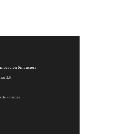
nnovación Financiera
zas 2.0
 de Finanzas