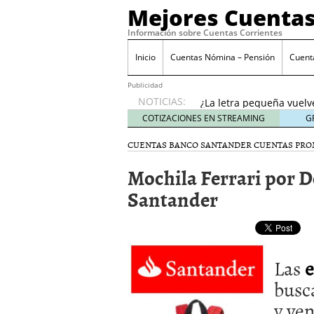
Mejores Cuentas
Información sobre Cuentas Corrientes
Inicio
Cuentas Nómina – Pensión
Cuent
Banco Sabadell anunc
desde febrero 2026: q
Publicidad
¿La letra pequeña vuelv
NOTICIAS:
Checklist para evaluar 
COTIZACIONES EN STREAMING
G
21, 2026
CUENTAS BANCO SANTANDER
CUENTAS PRO
Cuenta remunerada vs cu
El perfil del usuario qu
Mochila Ferrari por D
menores de 35 años
ene
Banco Sabadell anuncia
Santander
desde febrero 2026: qué
¿La letra pequeña vuelv
Las
e
bus
y ve