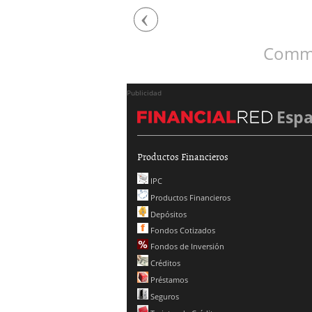
Previous
Comme
Publicidad
Esp
Productos Financieros
IPC
Productos Financieros
Depósitos
Fondos Cotizados
Fondos de Inversión
Créditos
Préstamos
Seguros