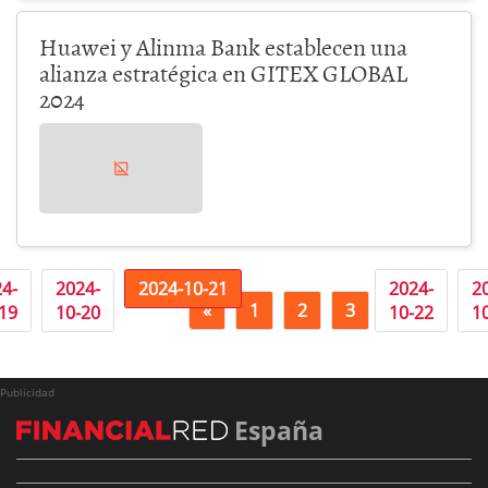
Huawei y Alinma Bank establecen una
alianza estratégica en GITEX GLOBAL
2024
4-
2024-
2024-10-21
2024-
2
«
1
2
3
4
19
10-20
10-22
1
Publicidad
España