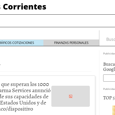
 Corrientes
Busca
RÁFICOS COTIZACIONES
FINANZAS PERSONALES
Publicida
a
Busca
Goog
 que superan los 1000
harma Services anunció
Publicida
de sus capacidades de
TOP 
n Estados Unidos y de
co/dispositivo