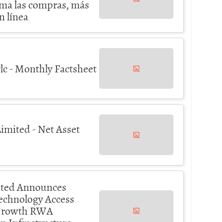
rma las compras, más
n línea
lc - Monthly Factsheet
mited - Net Asset
ited Announces
echnology Access
-Growth RWA