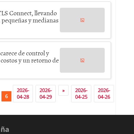
LS Connect, llevando
a pequeñas y medianas
 carece de control y
 costos y un retorno de
2026-
2026-
»
2026-
2026-
2026-
6
7
04-28
04-29
04-25
04-26
04-28
aña