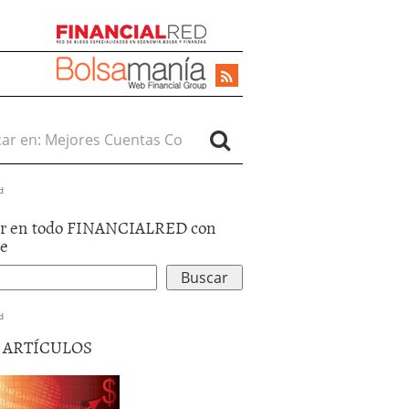
r en:
d
r en todo FINANCIALRED con
le
d
5 ARTÍCULOS