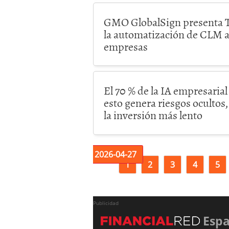
GMO GlobalSign presenta T
la automatización de CLM 
empresas
El 70 % de la IA empresarial
esto genera riesgos ocultos,
la inversión más lento
2026-
2026-
2026-04-27
1
2
3
4
5
04-25
04-26
Publicidad
Esp