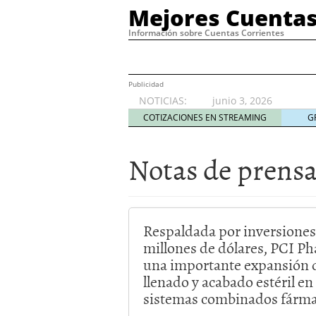
Mejores Cuentas
Información sobre Cuentas Corrientes
Publicidad
NOTICIAS:
junio 3, 2026
COTIZACIONES EN STREAMING
G
Notas de prens
Respaldada por inversiones
millones de dólares, PCI P
una importante expansión 
llenado y acabado estéril e
sistemas combinados fárma