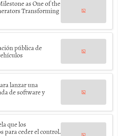
ilestone as One of the
nerators Transforming
ación pública de
ehículos
ra lanzar una
ada de software y
la que los
 para ceder el control.