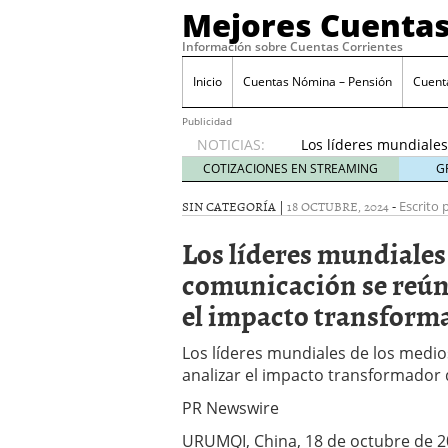
Mejores Cuentas
Información sobre Cuentas Corrientes
Inicio
Cuentas Nómina – Pensión
Cuent
Publicidad
NOTICIAS:
Los líderes mundiale
Xinjiang para analiza
COTIZACIONES EN STREAMING
G
SIN CATEGORÍA |
18 OCTUBRE, 2024
-
Escrito 
Los líderes mundiales
comunicación se reún
el impacto transforma
Los líderes mundiales de los medi
analizar el impacto transformador d
PR Newswire
URUMQI, China, 18 de octubre de 