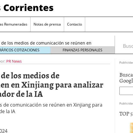
 Corrientes
as Remuneradas
Notas de prensa
Contacto
s de los medios de comunicación se reúnen en
Busca
r el impacto transformador de la IA
octubre 18, 2024
RÁFICOS COTIZACIONES
FINANZAS PERSONALES
por:
PR News
Publicida
 de los medios de
Busca
Goog
en en Xinjiang para analizar
dor de la IA
Publicida
os de comunicación se reúnen en Xinjiang para
e la IA
TOP 
2024