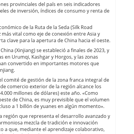
ones provinciales del país en seis indicadores
iveles de inversión, índices de consumo y renta de
conómico de la Ruta de la Seda (Silk Road
z más vital como eje de conexión entre Asia y
ta clave para la apertura de China hacia el oeste.
China (Xinjiang) se estableció a finales de 2023, y
 en Urumqi, Kashgar y Horgos, y las zonas
e han convertido en importantes motores que
njiang.
 comité de gestión de la zona franca integral de
de comercio exterior de la región alcance los
4.000 millones de dólares) este año. «Como
 oeste de China, es muy previsible que el volumen
ncluso a 1 billón de yuanes en algún momento».
na región que representa el desarrollo avanzado y
armoniosa mezcla de tradición e innovación
to a que, mediante el aprendizaje colaborativo,