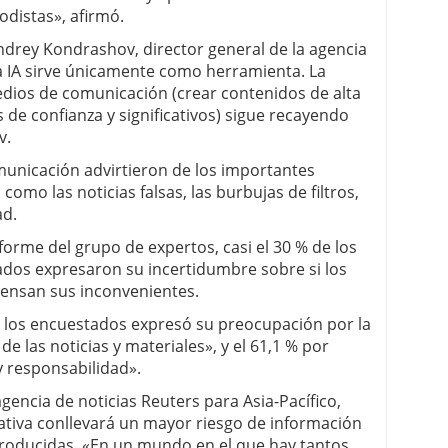
iodistas», afirmó.
ndrey Kondrashov, director general de la agencia
la IA sirve únicamente como herramienta. La
edios de comunicación (crear contenidos de alta
 de confianza y significativos) sigue recayendo
v.
municación advirtieron de los importantes
 como las noticias falsas, las burbujas de filtros,
ad.
forme del grupo de expertos, casi el 30 % de los
dos expresaron su incertidumbre sobre si los
pensan sus inconvenientes.
e los encuestados expresó su preocupación por la
de las noticias y materiales», y el 61,1 % por
y responsabilidad».
agencia de noticias Reuters para Asia-Pacífico,
rativa conllevará un mayor riesgo de información
producidas. «En un mundo en el que hay tantos