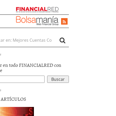
r en:
d
r en todo FINANCIALRED con
le
d
5 ARTÍCULOS