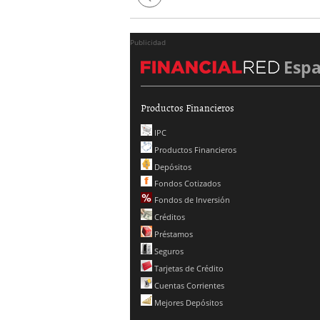
Previous
Publicidad
Esp
Productos Financieros
IPC
Productos Financieros
Depósitos
Fondos Cotizados
Fondos de Inversión
Créditos
Préstamos
Seguros
Tarjetas de Crédito
Cuentas Corrientes
Mejores Depósitos