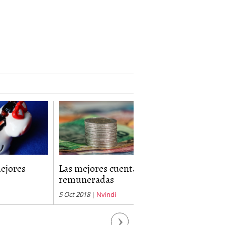
Las mejores cuentas
La Cuenta nómina 
remuneradas
5 Oct 2018
|
Nvindi
25 Sep 2015
|
Nvindi