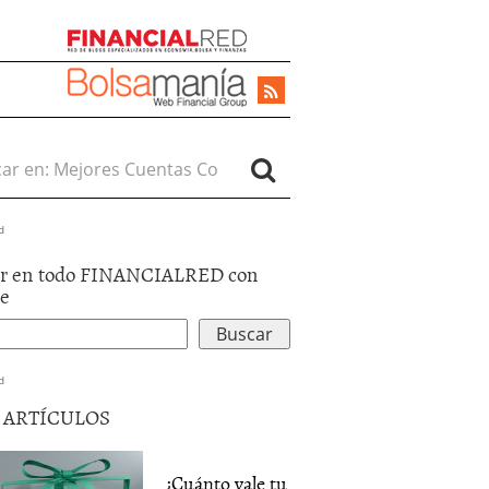
r en:
d
r en todo FINANCIALRED con
le
d
5 ARTÍCULOS
¿Cuánto vale tu