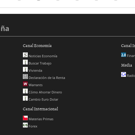
aña
Canal Economía
Canal I
Finan
Noticias Economía
Buscar Trabajo
Media
Vivienda
Radio
Declaración de la Renta
Warrants
Cómo Ahorrar Dinero
Cambio Euro Dolar
Canal Internacional
Materias Primas
Forex