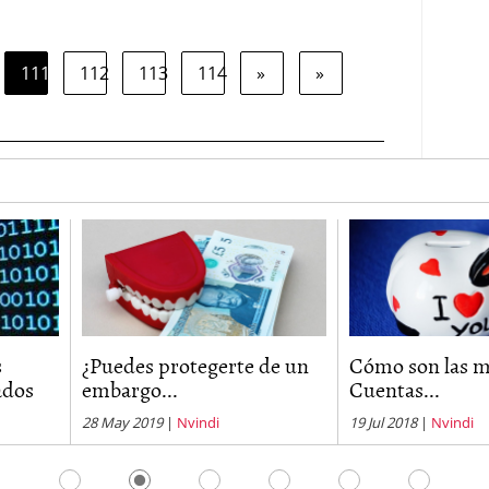
111
112
113
114
»
»
Puedes protegerte de un
Cómo son las mejores
mbargo...
Cuentas...
8 May 2019
|
Nvindi
19 Jul 2018
|
Nvindi