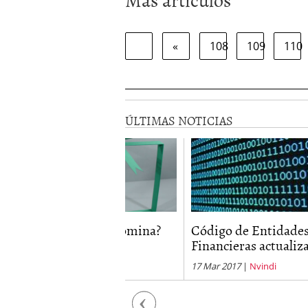
«
108
109
110
ÚLTIMAS NOTICIAS
to vale tu nómina?
Código de Entidades
¿
Financieras actualizados
e
2020
|
Nvindi
17 Mar 2017
|
Nvindi
2