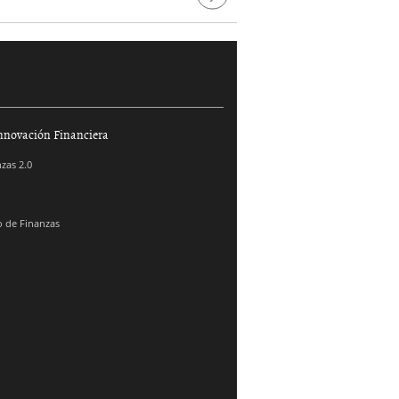
Next
nnovación Financiera
zas 2.0
 de Finanzas