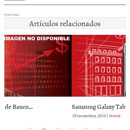
Publicidad
Artículos relacionados
Samsung Galaxy Tab Santander
C
19 noviembre, 2010
|
Nvindi
1 