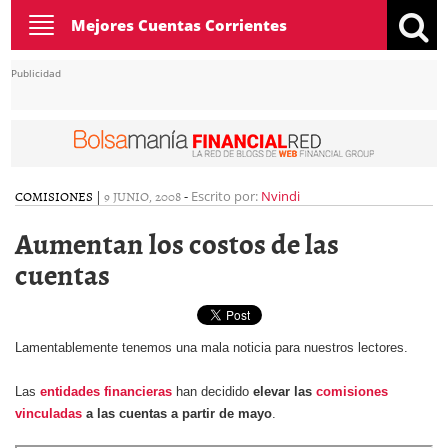
Toggle
Mejores Cuentas Corrientes
navigation
Publicidad
COMISIONES
|
9 JUNIO, 2008
-
Escrito por:
Nvindi
Aumentan los costos de las
cuentas
Lamentablemente tenemos una mala noticia para nuestros lectores.
Las
entidades financieras
han decidido
elevar las
comisiones
vinculadas
a las cuentas a partir de mayo
.