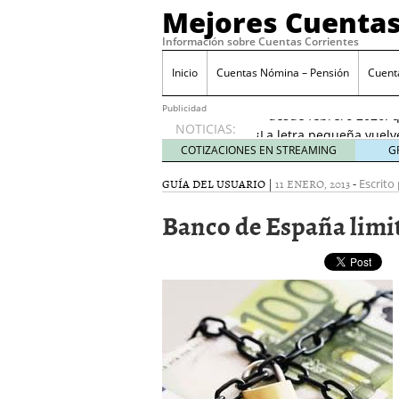
Mejores Cuentas
Información sobre Cuentas Corrientes
Inicio
Cuentas Nómina – Pensión
Cuent
Banco Sabadell anunc
desde febrero 2026: q
Publicidad
¿La letra pequeña vuelv
NOTICIAS:
Checklist para evaluar 
COTIZACIONES EN STREAMING
G
21, 2026
GUÍA DEL USUARIO
|
11 ENERO, 2013
-
Cuenta remunerada vs cu
Escrito 
El perfil del usuario qu
Banco de España limi
menores de 35 años
ene
Banco Sabadell anuncia
desde febrero 2026: qué
¿La letra pequeña vuelv