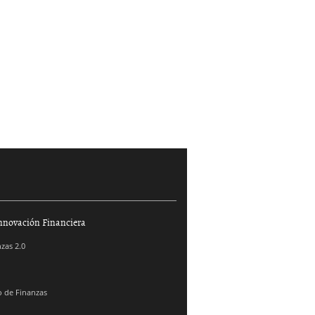
nnovación Financiera
zas 2.0
 de Finanzas