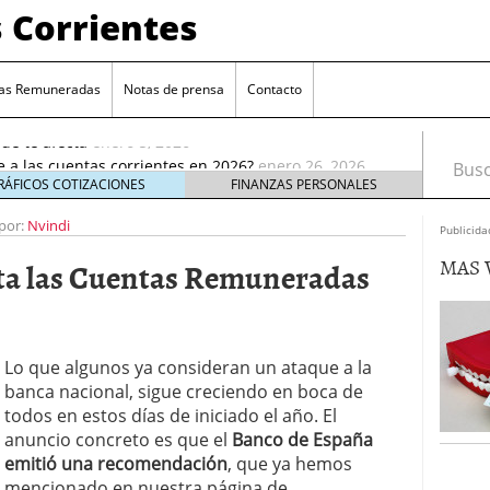
 Corrientes
as Remuneradas
Notas de prensa
Contacto
ia reducción de remuneración en su cuenta online
ué te afecta
enero 5, 2026
e a las cuentas corrientes en 2026?
enero 26, 2026
Busca
cuentas corrientes antes de abrir una nueva
enero
RÁFICOS COTIZACIONES
FINANZAS PERSONALES
enta estándar: ¿cuál elegir?
por:
Nvindi
enero 17, 2026
Publicida
e elige cuentas sin comisiones crece entre los
MAS 
ta las Cuentas Remuneradas
ro 9, 2026
 reducción de remuneración en su cuenta online
 te afecta
enero 5, 2026
e a las cuentas corrientes en 2026?
enero 26, 2026
Lo que algunos ya consideran un ataque a la
banca nacional, sigue creciendo en boca de
todos en estos días de iniciado el año. El
anuncio concreto es que el
Banco de España
emitió una recomendación
, que ya hemos
mencionado en nuestra página de