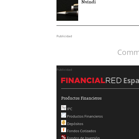
Nvindi
Publicidad
Comme
Publicidad
Esp
Productos Financieros
IPC
Productos Financieros
Depósitos
Fondos Cotizados
Fondos de Inversión