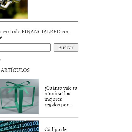
r en todo FINANCIALRED con
le
d
5 ARTÍCULOS
¿Cuánto vale tu
nómina? los
mejores
regalos por...
Código de