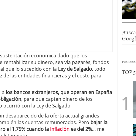
Busca
Goog
ne sustentación económica dado que los
rentabilizar su dinero, sea vía pagarés, fondos
Publicida
ual que lo sucedido con la
Ley de Salgado
, todo
TOP 
 de las entidades financieras y el coste para
 a
los bancos extranjeros, que operan en España
bligación,
para que capten dinero de los
 ocurrió con la Ley de Salgado.
n desaparecido de la oferta actual grandes
á, también las cuentas remuneradas. Pero
bajar la
rro al 1,75% cuando la
inflación
es del 2%
… me
mpletamente.