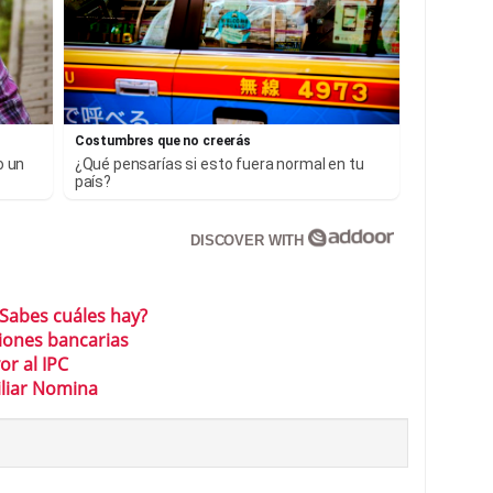
Costumbres que no creerás
o un
¿Qué pensarías si esto fuera normal en tu
país?
DISCOVER WITH
¿Sabes cuáles hay?
siones bancarias
r al IPC
iliar Nomina