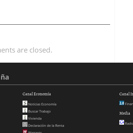
nts are closed.
aña
Canal Economía
Canal I
Finan
Noticias Economía
Buscar Trabajo
Media
Vivienda
Radio
Declaración de la Renta
Warrants