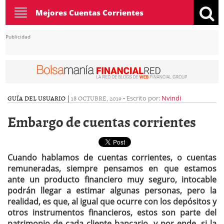
Toggle
Mejores Cuentas Corrientes
navigation
Publicidad
GUÍA DEL USUARIO
|
18 OCTUBRE, 2019
-
Escrito por:
Nvindi
Embargo de cuentas corrientes
Cuando hablamos de cuentas corrientes, o cuentas
remuneradas, siempre pensamos en que estamos
ante un producto financiero muy seguro, intocable
podrán llegar a estimar algunas personas, pero la
realidad, es que, al igual que ocurre con los depósitos y
otros instrumentos financieros, estos son parte del
patrimonio de cada cliente bancario, y por ende, si la