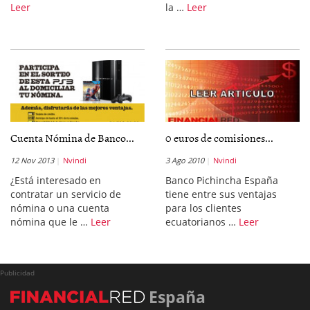
Leer
la …
Leer
Cuenta Nómina de Banco...
0 euros de comisiones...
12 Nov 2013
Nvindi
3 Ago 2010
Nvindi
¿Está interesado en
Banco Pichincha España
contratar un servicio de
tiene entre sus ventajas
nómina o una cuenta
para los clientes
nómina que le …
Leer
ecuatorianos …
Leer
Publicidad
España