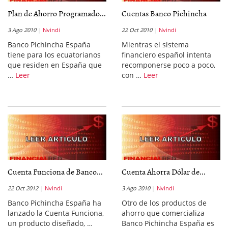
Plan de Ahorro Programado...
Cuentas Banco Pichincha
3 Ago 2010
Nvindi
22 Oct 2010
Nvindi
Banco Pichincha España
Mientras el sistema
tiene para los ecuatorianos
financiero español intenta
que residen en España que
recomponerse poco a poco,
…
Leer
con …
Leer
Cuenta Funciona de Banco...
Cuenta Ahorra Dólar de...
22 Oct 2012
Nvindi
3 Ago 2010
Nvindi
Banco Pichincha España ha
Otro de los productos de
lanzado la Cuenta Funciona,
ahorro que comercializa
un producto diseñado, …
Banco Pichincha España es