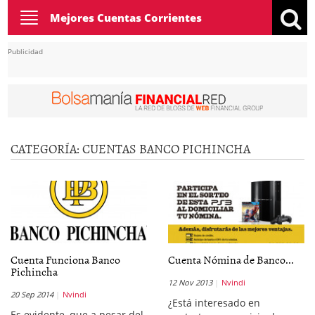
Toggle
Mejores Cuentas Corrientes
navigation
Publicidad
CATEGORÍA:
CUENTAS BANCO PICHINCHA
Cuenta Funciona Banco
Cuenta Nómina de Banco...
Pichincha
12 Nov 2013
Nvindi
20 Sep 2014
Nvindi
¿Está interesado en
Es evidente, que a pesar del