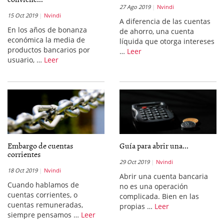
27 Ago 2019
Nvindi
15 Oct 2019
Nvindi
A diferencia de las cuentas
En los años de bonanza
de ahorro, una cuenta
económica la media de
líquida que otorga intereses
productos bancarios por
…
Leer
usuario, …
Leer
Embargo de cuentas
Guía para abrir una...
corrientes
29 Oct 2019
Nvindi
18 Oct 2019
Nvindi
Abrir una cuenta bancaria
Cuando hablamos de
no es una operación
cuentas corrientes, o
complicada. Bien en las
cuentas remuneradas,
propias …
Leer
siempre pensamos …
Leer