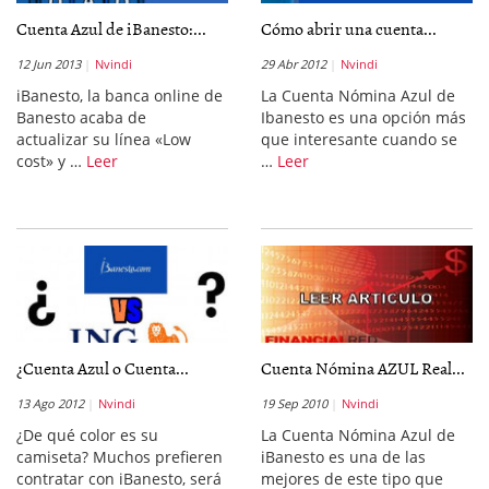
Cuenta Azul de iBanesto:...
Cómo abrir una cuenta...
12 Jun 2013
Nvindi
29 Abr 2012
Nvindi
iBanesto, la banca online de
La Cuenta Nómina Azul de
Banesto acaba de
Ibanesto es una opción más
actualizar su línea «Low
que interesante cuando se
cost» y …
Leer
…
Leer
¿Cuenta Azul o Cuenta...
Cuenta Nómina AZUL Real...
13 Ago 2012
Nvindi
19 Sep 2010
Nvindi
¿De qué color es su
La Cuenta Nómina Azul de
camiseta? Muchos prefieren
iBanesto es una de las
contratar con iBanesto, será
mejores de este tipo que