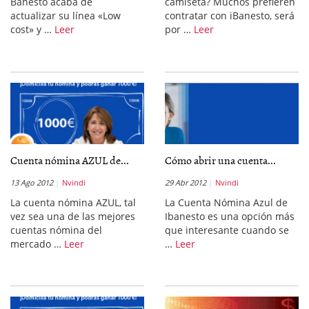
Banesto acaba de
camiseta? Muchos prefieren
actualizar su línea «Low
contratar con iBanesto, será
cost» y …
Leer
por …
Leer
Cuenta nómina AZUL de...
Cómo abrir una cuenta...
13 Ago 2012
Nvindi
29 Abr 2012
Nvindi
La cuenta nómina AZUL, tal
La Cuenta Nómina Azul de
vez sea una de las mejores
Ibanesto es una opción más
cuentas nómina del
que interesante cuando se
mercado …
Leer
…
Leer