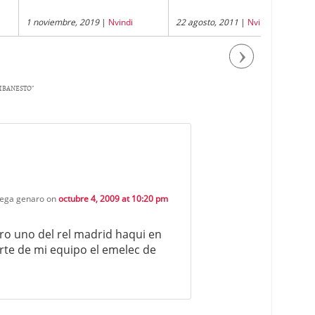
embre, 2019
|
Nvindi
22 agosto, 2011
|
Nvindi
1 abril, 200
Next
 IBANESTO
”
tega genaro
on
octubre 4, 2009 at 10:20 pm
o uno del rel madrid haqui en
rte de mi equipo el emelec de