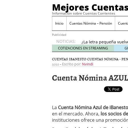
Mejores Cuentas
Información sobre Cuentas Corrientes
Inicio
Cuentas Nómina – Pensión
Cuent
Banco Sabadell anunc
desde febrero 2026: q
Publicidad
¿La letra pequeña vuelv
NOTICIAS:
Checklist para evaluar 
COTIZACIONES EN STREAMING
G
21, 2026
CUENTAS IBANESTO
CUENTAS NÓMINA - PE
Cuenta remunerada vs cu
2010
-
Escrito por:
Nvindi
El perfil del usuario qu
menores de 35 años
ene
Cuenta Nómina AZUL 
Banco Sabadell anuncia
desde febrero 2026: qué
¿La letra pequeña vuelv
La
Cuenta Nómina Azul de iBanest
en el mercado. Ahora,
los socios d
instituciones ofrece una promoción 