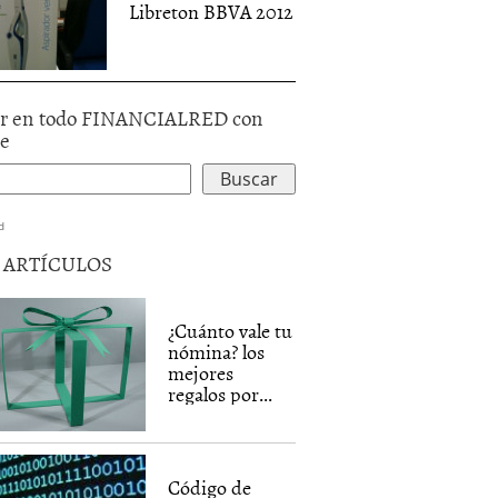
Libreton BBVA 2012
r en todo FINANCIALRED con
le
d
5 ARTÍCULOS
¿Cuánto vale tu
nómina? los
mejores
regalos por...
Código de