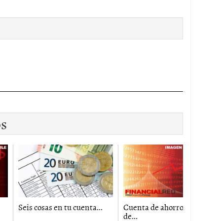
os
osas en tu cuenta...
Cuenta de ahorro directa
Mejores 
de...
2010