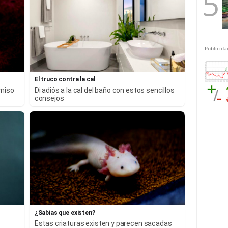
Publicida
El truco contra la cal
rmiso
Di adiós a la cal del baño con estos sencillos
consejos
¿Sabías que existen?
Estas criaturas existen y parecen sacadas