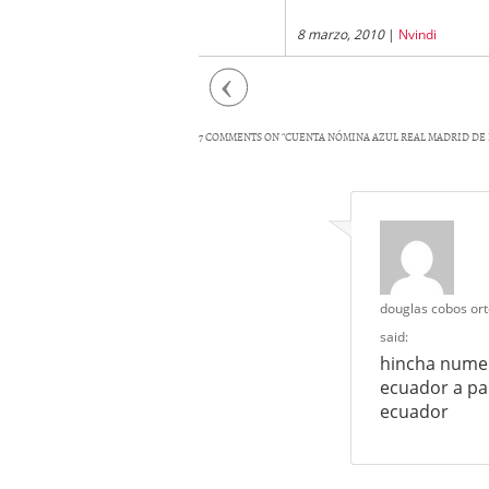
julio, 2010
|
Nvindi
8 marzo, 2010
|
Nvindi
1 novi
Previous
7 COMMENTS ON “
CUENTA NÓMINA AZUL REAL MADRID DE
douglas cobos or
said:
hincha numer
ecuador a pa
ecuador