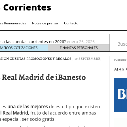
 Corrientes
as Remuneradas
Notas de prensa
Contacto
ia reducción de remuneración en su cuenta online
ué te afecta
enero 5, 2026
e a las cuentas corrientes en 2026?
enero 26, 2026
Busca
cuentas corrientes antes de abrir una nueva
enero
RÁFICOS COTIZACIONES
FINANZAS PERSONALES
NSIÓN
CUENTAS PROMOCIONES Y REGALOS
|
19 SEPTIEMBRE,
enta estándar: ¿cuál elegir?
enero 17, 2026
Publicida
e elige cuentas sin comisiones crece entre los
MAS 
ro 9, 2026
Real Madrid de iBanesto
 reducción de remuneración en su cuenta online
 te afecta
enero 5, 2026
e a las cuentas corrientes en 2026?
enero 26, 2026
o
es
una de las mejores
de este tipo que existen
el Real Madrid
, fruto del acuerdo entre ambas
especial, ser socio gratis.