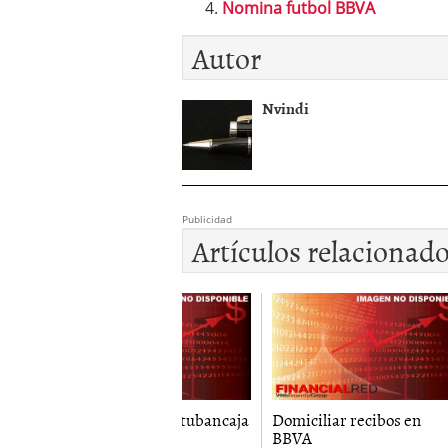
Nomina futbol BBVA
Autor
Nvindi
Publicidad
Artículos relacionad
cuenta total de tubancaja
Domiciliar recibos en
Seis c
BBVA