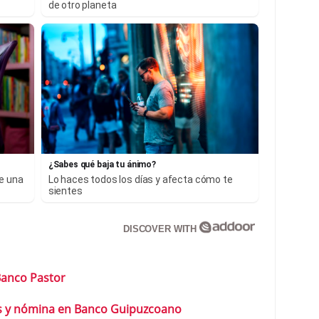
de otro planeta
¿Sabes qué baja tu ánimo?
ne una
Lo haces todos los días y afecta cómo te
sientes
DISCOVER WITH
anco Pastor
os y nómina en Banco Guipuzcoano