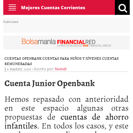
Toggle
Mejores Cuentas Corrientes
navigation
Publicidad
CUENTAS OPENBANK
CUENTAS PARA NIÑOS Y JÓVENES
CUENTAS
REMUNERADAS
|
9 MARZO, 2015
-
Escrito por:
Nvindi
Cuenta Junior Openbank
Hemos repasado con anterioridad
en este espacio algunas otras
propuestas de
cuentas de ahorro
infantiles
. En todos los casos, y este