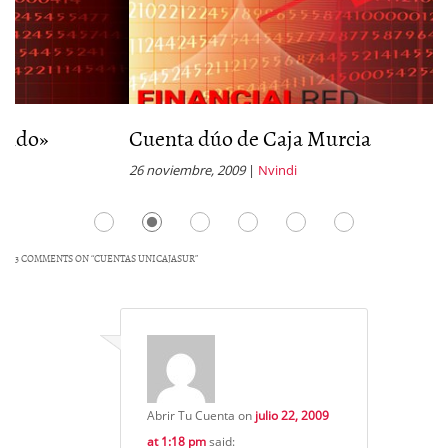
Cuenta dúo de Caja Murcia
C
26 noviembre, 2009
|
Nvindi
11
3 COMMENTS ON “
CUENTAS UNICAJASUR
”
Abrir Tu Cuenta
on
julio 22, 2009
at 1:18 pm
said: