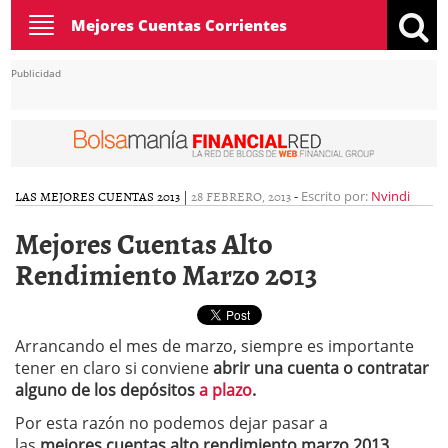
Toggle
Mejores Cuentas Corrientes
navigation
Publicidad
LAS MEJORES CUENTAS 2013
|
28 FEBRERO, 2013
-
Escrito por:
Nvindi
Mejores Cuentas Alto
Rendimiento Marzo 2013
Arrancando el mes de marzo, siempre es importante
tener en claro si conviene
abrir una cuenta o contratar
alguno de los depósitos
a plazo
.
Por esta razón no podemos dejar pasar a
las
mejores cuentas alto rendimiento marzo 2013
.