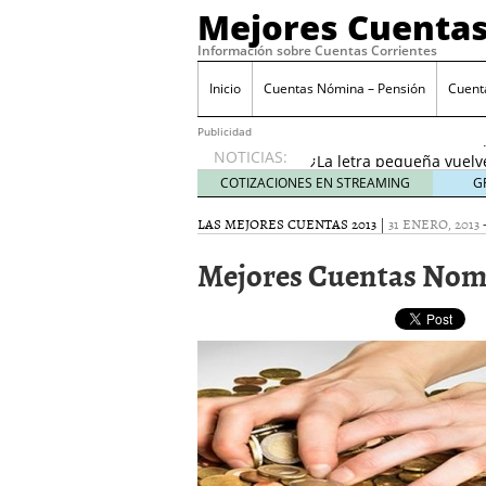
Mejores Cuentas
Información sobre Cuentas Corrientes
Inicio
Cuentas Nómina – Pensión
Cuent
Banco Sabadell anunc
desde febrero 2026: q
Publicidad
¿La letra pequeña vuelv
NOTICIAS:
Checklist para evaluar 
COTIZACIONES EN STREAMING
G
21, 2026
LAS MEJORES CUENTAS 2013
|
31 ENERO, 2013
Cuenta remunerada vs cu
El perfil del usuario qu
Mejores Cuentas Nomi
menores de 35 años
ene
Banco Sabadell anuncia
desde febrero 2026: qué
¿La letra pequeña vuelv