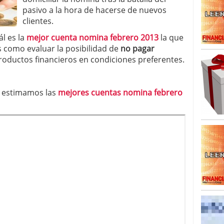
pasivo a la hora de hacerse de nuevos
clientes.
l es la
mejor cuenta nomina febrero 2013
la que
s como evaluar la posibilidad de
no pagar
productos financieros en condiciones preferentes.
e estimamos las
mejores cuentas nomina febrero