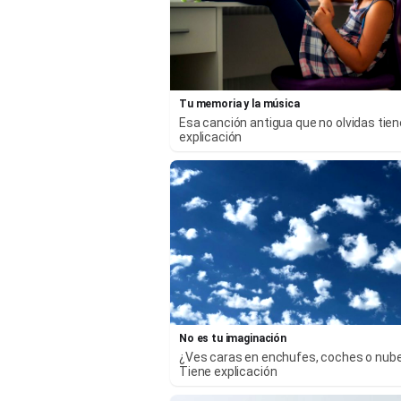
Tu memoria y la música
Esa canción antigua que no olvidas tie
explicación
No es tu imaginación
¿Ves caras en enchufes, coches o nub
Tiene explicación