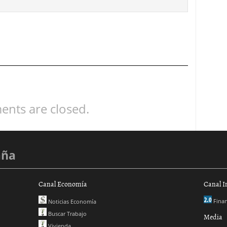
nts are closed.
aña
Canal Economía
Canal I
Finan
Noticias Economía
Buscar Trabajo
Media
Vivienda