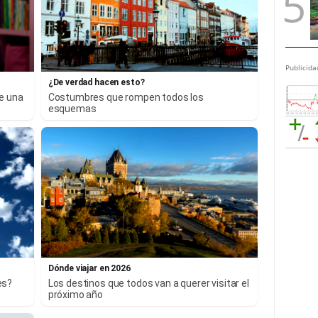
Publicida
¿De verdad hacen esto?
ne una
Costumbres que rompen todos los
esquemas
Dónde viajar en 2026
es?
Los destinos que todos van a querer visitar el
próximo año