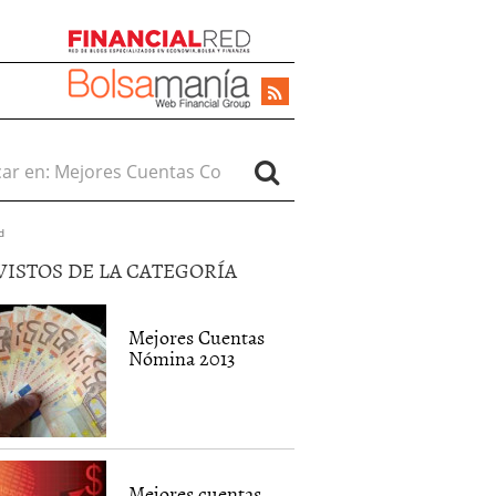
r en:
d
VISTOS DE LA CATEGORÍA
Mejores Cuentas
Nómina 2013
Mejores cuentas