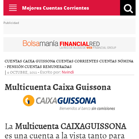
Toggle
Mejores Cuentas Corrientes
navigation
Publicidad
CUENTAS CAIXA GUISSONA
CUENTAS CORRIENTES
CUENTAS NÓMINA
- PENSIÓN
CUENTAS REMUNERADAS
|
4 OCTUBRE, 2012
-
Escrito por:
Nvindi
Multicuenta Caixa Guissona
La
Multicuenta CAIXAGUISSONA
es una cuenta a la vista tanto para