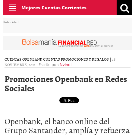
Toggle
Mejores Cuentas Corrientes
navigation
Publicidad
CUENTAS OPENBANK
CUENTAS PROMOCIONES Y REGALOS
|
18
NOVIEMBRE, 2011
-
Escrito por:
Nvindi
Promociones Openbank en Redes
Sociales
Openbank, el banco online del
Grupo Santander, amplía y refuerza