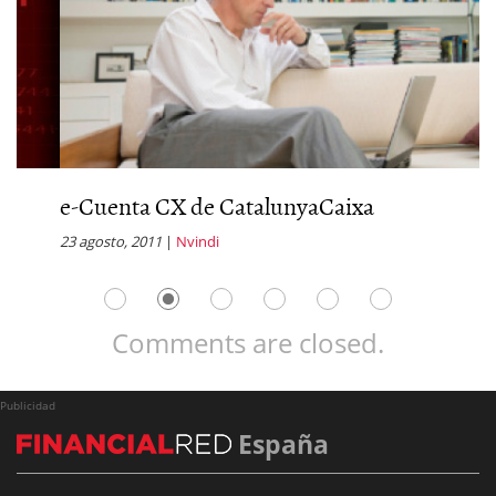
e-Cuenta CX de CatalunyaCaixa
C
23 agosto, 2011
|
Nvindi
1 
Comments are closed.
Publicidad
España