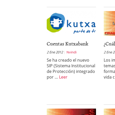
Cuentas Kutxabank
¿Cuál
2 Ene 2012
Nvindi
2 Ene 
Se ha creado el nuevo
Los i
SIP (Sistema Institucional
temas
de Protección) integrado
forma
por …
Leer
vida 