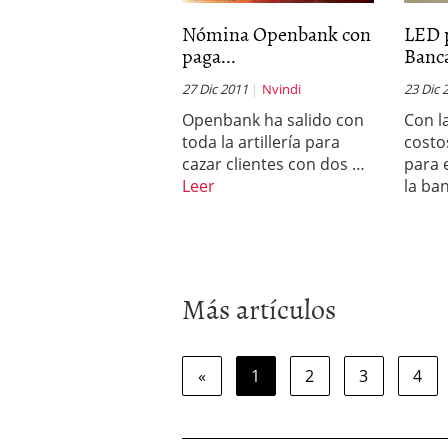
Nómina Openbank con
LED p
paga...
Banca
27 Dic 2011
Nvindi
23 Dic 
Openbank ha salido con
Con l
toda la artillería para
costo
cazar clientes con dos …
para 
Leer
la ba
Más artículos
«
1
2
3
4