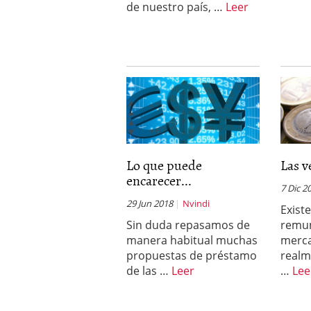
de nuestro país, …
Leer
Lo que puede
Las v
encarecer...
7 Dic 2
29 Jun 2018
Nvindi
Exist
Sin duda repasamos de
remun
manera habitual muchas
merc
propuestas de préstamo
realm
de las …
Leer
…
Lee