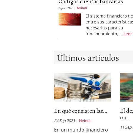
Codigos cuentas bancarias
6 Jul 2010
Nvindi
El sistema financiero ti
entre sus característica
necesarias para su
funcionamiento, …
Leer
Últimos artículos
En qué consisten las...
El d
un...
24 Sep 2023
Nvindi
11 Sep
En un mundo financiero