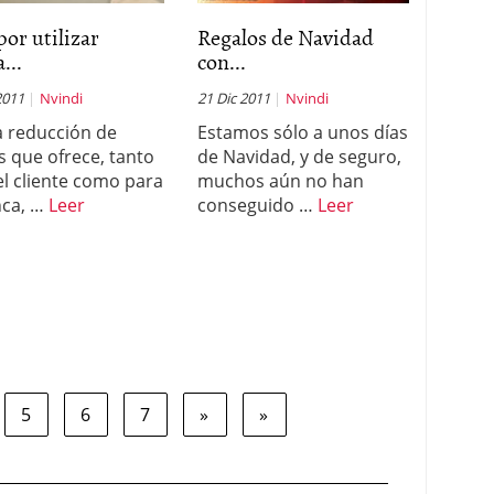
or utilizar
Regalos de Navidad
...
con...
2011
Nvindi
21 Dic 2011
Nvindi
a reducción de
Estamos sólo a unos días
s que ofrece, tanto
de Navidad, y de seguro,
el cliente como para
muchos aún no han
nca, …
Leer
conseguido …
Leer
5
6
7
»
»