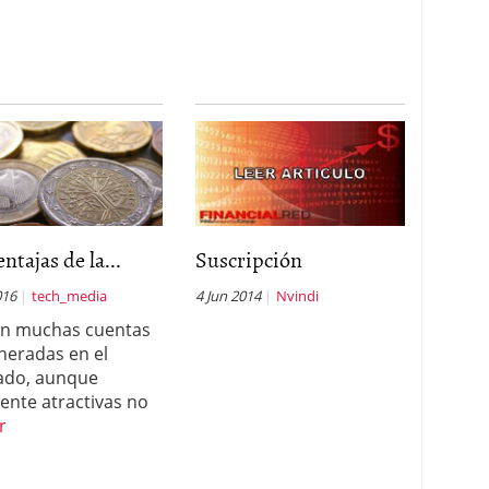
entajas de la...
Suscripción
016
tech_media
4 Jun 2014
Nvindi
en muchas cuentas
eradas en el
ado, aunque
ente atractivas no
r