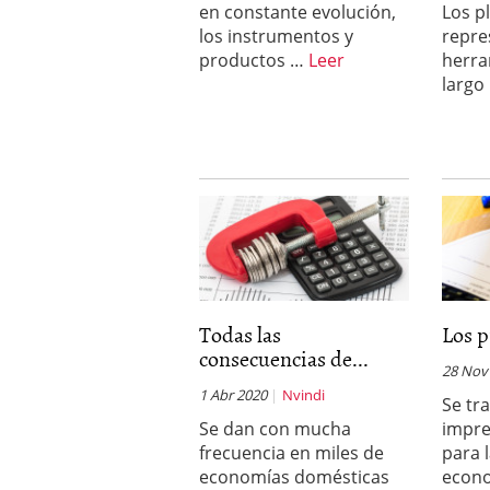
en constante evolución,
Los p
los instrumentos y
repre
productos …
Leer
herra
largo
Todas las
Los p
consecuencias de...
28 Nov
1 Abr 2020
Nvindi
Se tr
Se dan con mucha
impre
frecuencia en miles de
para l
economías domésticas
econ