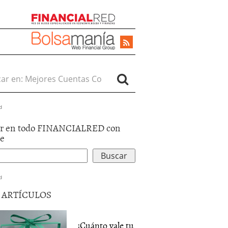
r en:
d
r en todo FINANCIALRED con
le
d
5 ARTÍCULOS
¿Cuánto vale tu