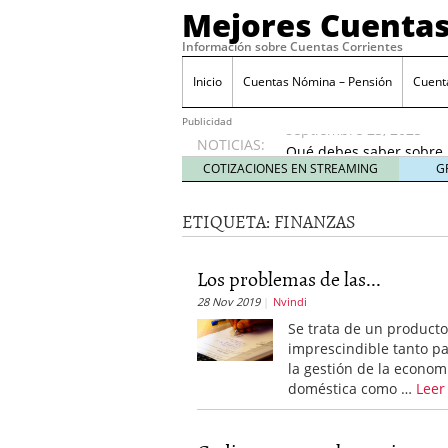
Mejores Cuentas
Información sobre Cuentas Corrientes
¿Es seguro tener todo
diversificar
septiembr
Inicio
Cuentas Nómina – Pensión
Cuent
Cuentas conjuntas vs cu
septiembre 23, 2025
Publicidad
NOTICIAS:
Qué debes saber sobre 
prácticas bancarias
sep
COTIZACIONES EN STREAMING
G
Cuentas corrientes rem
septiembre 12, 2025
ETIQUETA:
FINANZAS
Señales de que tu banco
prisa)
septiembre 9, 20
¿Es seguro tener todo t
Los problemas de las...
diversificar
septiembre 
28 Nov 2019
Nvindi
Cuentas conjuntas vs cu
Se trata de un product
septiembre 23, 2025
imprescindible tanto p
la gestión de la econom
doméstica como …
Leer