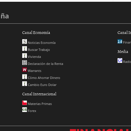
aña
Canal Economía
Canal I
Finan
Noticias Economía
Buscar Trabajo
Media
Vivienda
Radio
Declaración de la Renta
Warrants
Cómo Ahorrar Dinero
Cambio Euro Dolar
Canal Internacional
Materias Primas
Forex