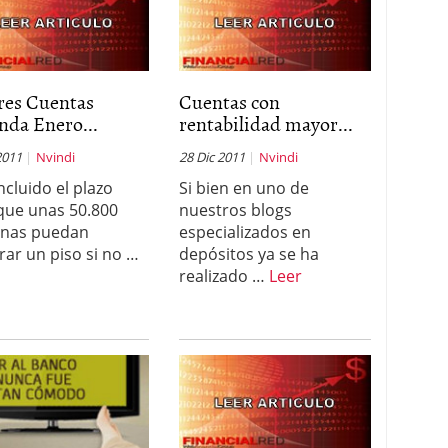
res Cuentas
Cuentas con
nda Enero...
rentabilidad mayor...
2011
Nvindi
28 Dic 2011
Nvindi
ncluido el plazo
Si bien en uno de
que unas 50.800
nuestros blogs
onas puedan
especializados en
ar un piso si no …
depósitos ya se ha
realizado …
Leer