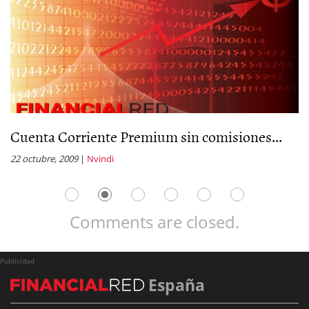
Cuenta Corriente Premium sin comisiones...
C
22 octubre, 2009
|
Nvindi
16
Comments are closed.
Publicidad
España