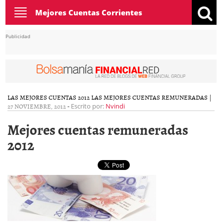
Toggle
Mejores Cuentas Corrientes
navigation
Publicidad
LAS MEJORES CUENTAS 2012
LAS MEJORES CUENTAS REMUNERADAS
|
27 NOVIEMBRE, 2012
-
Escrito por:
Nvindi
Mejores cuentas remuneradas
2012