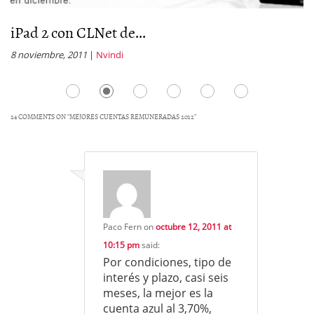
iPad 2 con CLNet de...
R
8 noviembre, 2011
|
Nvindi
14
24 COMMENTS ON “
MEJORES CUENTAS REMUNERADAS 2012
”
Paco Fern
on
octubre 12, 2011 at
10:15 pm
said:
Por condiciones, tipo de
interés y plazo, casi seis
meses, la mejor es la
cuenta azul al 3,70%,