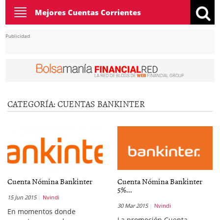
Toggle
Mejores Cuentas Corrientes
navigation
Publicidad
CATEGORÍA:
CUENTAS BANKINTER
Cuenta Nómina Bankinter
Cuenta Nómina Bankinter
5%...
15 Jun 2015
Nvindi
30 Mar 2015
Nvindi
En momentos donde
La promoción Cuenta