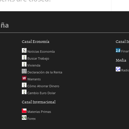
aña
Canal Economía
Canal I
Finan
Noticias Economía
Buscar Trabajo
Media
Vivienda
Radio
Declaración de la Renta
Warrants
Cómo Ahorrar Dinero
Cambio Euro Dolar
Canal Internacional
Materias Primas
Forex