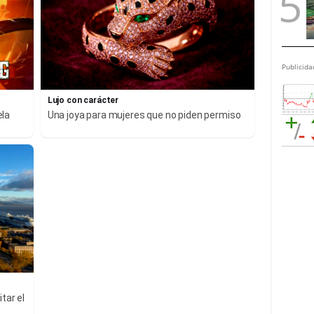
Publicida
Lujo con carácter
ela
Una joya para mujeres que no piden permiso
tar el