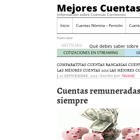
Mejores Cuentas
Información sobre Cuentas Corrientes
¿Es seguro tener todo
diversificar
septiembr
Inicio
Cuentas Nómina – Pensión
Cuent
Cuentas conjuntas vs cu
septiembre 23, 2025
Publicidad
NOTICIAS:
Qué debes saber sobre 
prácticas bancarias
sep
COTIZACIONES EN STREAMING
G
Cuentas corrientes rem
COMPARATIVAS CUENTAS BANCARIAS
CUENT
septiembre 12, 2025
LAS MEJORES CUENTAS 2013
LAS MEJORES 
Señales de que tu banco
|
22 SEPTIEMBRE, 2013
-
Escrito por:
Nvindi
prisa)
septiembre 9, 20
¿Es seguro tener todo t
Cuentas remuneradas
diversificar
septiembre 
siempre
Cuentas conjuntas vs cu
septiembre 23, 2025