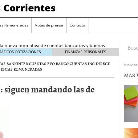
 Corrientes
 tu dinero en una cuenta corriente? Alternativas para
e 4, 2025
as Remuneradas
Notas de prensa
Contacto
entas separadas: ¿cómo repartir gastos sin líos?
la nueva normativa de cuentas bancarias y buenas
Busca
tiembre 16, 2025
RÁFICOS COTIZACIONES
FINANZAS PERSONALES
uneradas: ¿cuánto realmente ganas con 2-3 % TAE?
AS BANKINTER
CUENTAS EVO BANCO
CUENTAS ING DIRECT
Publicida
CUENTAS REMUNERADAS
 te está cobrando de más (y cómo detectarlo sin
MAS 
25
u dinero en una cuenta corriente? Alternativas para
: siguen mandando las de
4, 2025
entas separadas: ¿cómo repartir gastos sin líos?