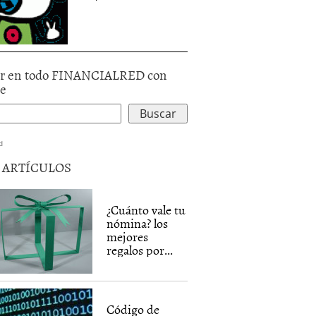
r en todo FINANCIALRED con
le
d
5 ARTÍCULOS
¿Cuánto vale tu
nómina? los
mejores
regalos por...
Código de