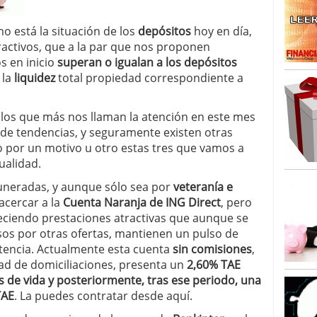
omo está la situación de los
depósitos
hoy en día,
activos, que a la par que nos proponen
s en inicio
superan o igualan a los depósitos
 la
liquidez
total propiedad correspondiente a
 los que más nos llaman la atención en este mes
 de tendencias, y seguramente existen otras
o por un motivo u otro estas tres que vamos a
tualidad.
neradas, y aunque sólo sea por
veteranía e
acercar a la
Cuenta Naranja de ING Direct
, pero
eciendo prestaciones atractivas que aunque se
sos por otras ofertas, mantienen un pulso de
encia. Actualmente esta cuenta
sin comisiones
,
idad de domiciliaciones, presenta un
2,60% TAE
 de vida y posteriormente, tras ese periodo, una
TAE
. La puedes contratar desde aquí.