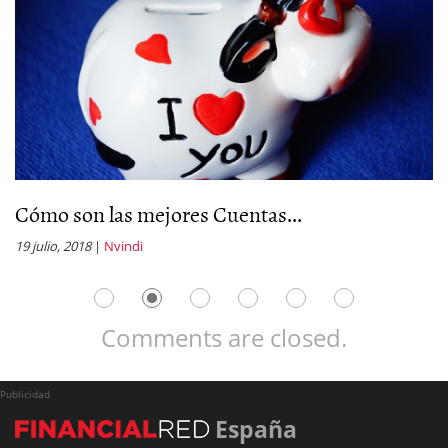
Cómo son las mejores Cuentas...
Q
19 julio, 2018
|
Nvindi
23
Comments are closed.
Publicidad
España