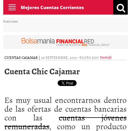
Toggle
Mejores Cuentas Corrientes
navigation
Publicidad
CUENTAS CAJAMAR
|
26 SEPTIEMBRE, 2014
-
Escrito por:
Nvindi
Cuenta Chic Cajamar
Es muy usual encontrarnos dentro
de las ofertas de cuentas bancarias
con las
cuentas jóvenes
remuneradas
, como un producto