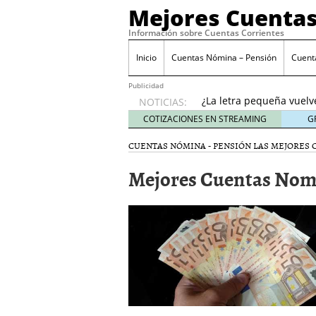
Mejores Cuentas
Información sobre Cuentas Corrientes
Inicio
Cuentas Nómina – Pensión
Cuent
Banco Sabadell anunc
desde febrero 2026: q
Publicidad
¿La letra pequeña vuelv
NOTICIAS:
Checklist para evaluar 
COTIZACIONES EN STREAMING
G
21, 2026
CUENTAS NÓMINA - PENSIÓN
LAS MEJORES 
Cuenta remunerada vs cu
El perfil del usuario qu
Mejores Cuentas Nom
menores de 35 años
ene
Banco Sabadell anuncia
desde febrero 2026: qué
¿La letra pequeña vuelv