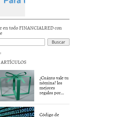
r en todo FINANCIALRED con
le
d
5 ARTÍCULOS
¿Cuánto vale tu
nómina? los
mejores
regalos por...
Código de