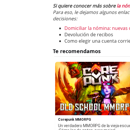
Si quiere conocer más sobre
la nó
Para eso, l
e dejamos algunos enlac
decisiones:
Domiciliar la nómina: nuevas 
Devolución de recibos
Como elegir una cuenta corri
Corepunk MMORPG
Un verdadero MMORPG de la vieja escu