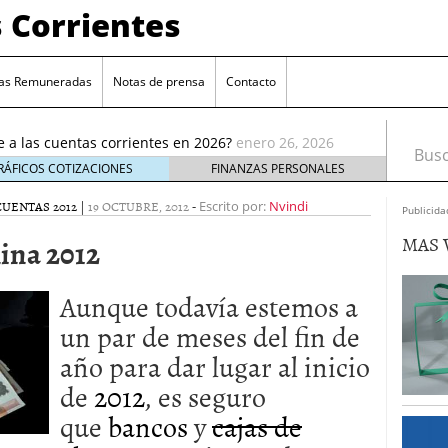
 Corrientes
as Remuneradas
Notas de prensa
Contacto
ia reducción de remuneración en su cuenta online
ué te afecta
enero 5, 2026
e a las cuentas corrientes en 2026?
enero 26, 2026
Busca
cuentas corrientes antes de abrir una nueva
enero
RÁFICOS COTIZACIONES
FINANZAS PERSONALES
CUENTAS 2012
|
19 OCTUBRE, 2012
-
enta estándar: ¿cuál elegir?
Escrito por:
enero 17, 2026
Nvindi
Publicida
e elige cuentas sin comisiones crece entre los
MAS 
ina 2012
ro 9, 2026
 reducción de remuneración en su cuenta online
 te afecta
enero 5, 2026
Aunque todavía estemos a
e a las cuentas corrientes en 2026?
enero 26, 2026
un par de meses del fin de
año para dar lugar al inicio
de
2012
, es seguro
que
bancos
y
cajas de