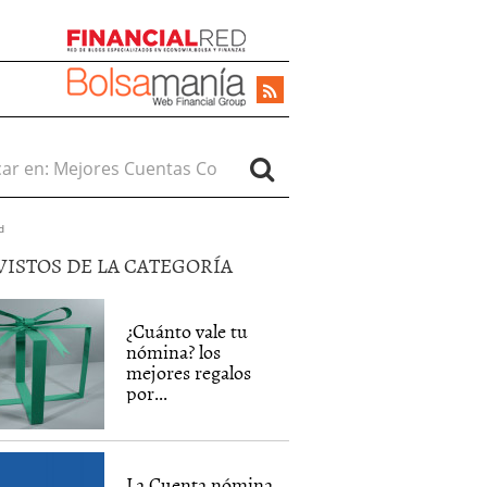
r en:
d
VISTOS DE LA CATEGORÍA
¿Cuánto vale tu
nómina? los
mejores regalos
por...
La Cuenta nómina