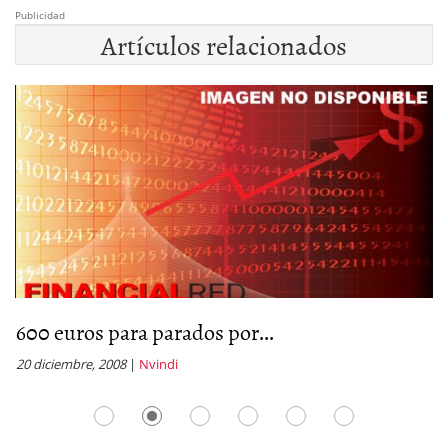
Publicidad
Artículos relacionados
600 euros para parados por...
C
20 diciembre, 2008
|
Nvindi
20