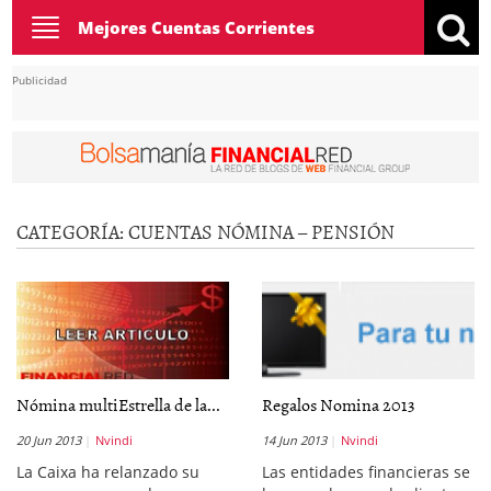
Toggle
Mejores Cuentas Corrientes
navigation
Publicidad
CATEGORÍA:
CUENTAS NÓMINA – PENSIÓN
Nómina multiEstrella de la...
Regalos Nomina 2013
20 Jun 2013
Nvindi
14 Jun 2013
Nvindi
La Caixa ha relanzado su
Las entidades financieras se