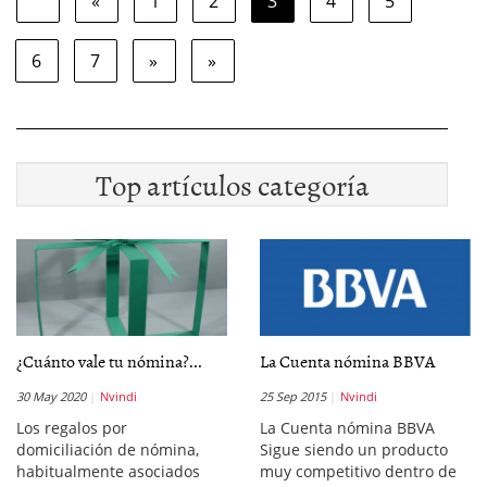
«
1
2
3
4
5
6
7
»
»
Top artículos categoría
¿Cuánto vale tu nómina?...
La Cuenta nómina BBVA
30 May 2020
Nvindi
25 Sep 2015
Nvindi
Los regalos por
La Cuenta nómina BBVA
domiciliación de nómina,
Sigue siendo un producto
habitualmente asociados
muy competitivo dentro de