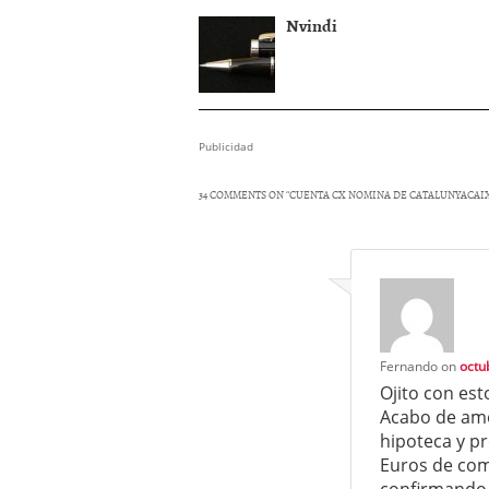
Nvindi
Publicidad
34 COMMENTS ON “
CUENTA CX NOMINA DE CATALUNYACAI
Fernando
on
octu
Ojito con est
Acabo de amo
hipoteca y p
Euros de com
confirmando e