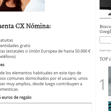
Cuenta CX Nómina:
Busca
Goog
ratuitas
entidades gratis
itas (estatales o Unión Europea de hasta 50.000 €
Publicida
teléfono)
TOP 
nes
 de los elementos habituales en este tipo de
ibos comunes domiciliados por el usuario, unos
 ser muy amplios, desde luego contribuyen a
omesticas.
5 euros de regalo
: