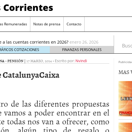
 Corrientes
as Remuneradas
Notas de prensa
Contacto
ia reducción de remuneración en su cuenta online
ué te afecta
enero 5, 2026
e a las cuentas corrientes en 2026?
enero 26, 2026
Busca
cuentas corrientes antes de abrir una nueva
enero
RÁFICOS COTIZACIONES
FINANZAS PERSONALES
A - PENSIÓN
|
17 MARZO, 2014
-
enta estándar: ¿cuál elegir?
Escrito por:
enero 17, 2026
Nvindi
Publicida
e elige cuentas sin comisiones crece entre los
MAS 
 CatalunyaCaixa
ro 9, 2026
 reducción de remuneración en su cuenta online
 te afecta
enero 5, 2026
e a las cuentas corrientes en 2026?
enero 26, 2026
ro de las diferentes propuestas
 vamos a poder encontrar en el
e todas nos van a ofrecer, como
ión, algún tipo de regalo o