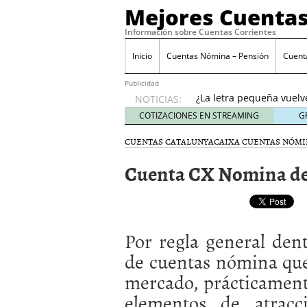
Mejores Cuentas
Información sobre Cuentas Corrientes
Inicio
Cuentas Nómina – Pensión
Cuent
Banco Sabadell anunc
desde febrero 2026: q
Publicidad
¿La letra pequeña vuelv
NOTICIAS:
Checklist para evaluar 
COTIZACIONES EN STREAMING
G
21, 2026
CUENTAS CATALUNYACAIXA
CUENTAS NÓMIN
Cuenta remunerada vs cu
El perfil del usuario qu
Cuenta CX Nomina de
menores de 35 años
ene
Banco Sabadell anuncia
desde febrero 2026: qué
¿La letra pequeña vuelv
Por regla general dent
de cuentas nómina que
mercado, prácticament
elementos de atracc