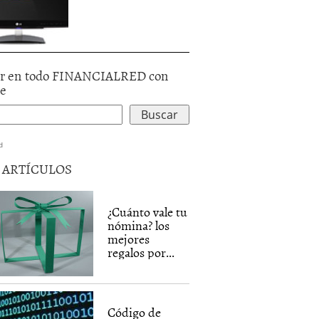
r en todo FINANCIALRED con
le
d
5 ARTÍCULOS
¿Cuánto vale tu
nómina? los
mejores
regalos por...
Código de