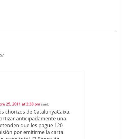
XA
”
bre 25, 2011 at 3:38 pm
said:
os chorizos de CatalunyaCaixa.
rtizar anticipadamente una
retenden que les pague 120
isión por emitirme la carta
l pago total. El Banco de