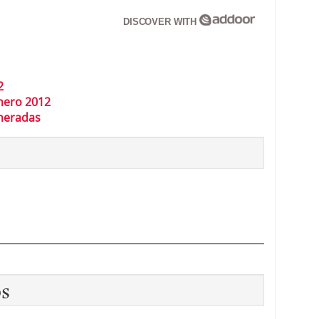
DISCOVER WITH
2
nero 2012
neradas
os