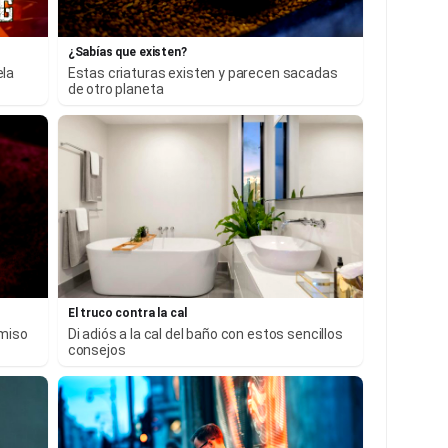
¿Sabías que existen?
ela
Estas criaturas existen y parecen sacadas
de otro planeta
El truco contra la cal
rmiso
Di adiós a la cal del baño con estos sencillos
consejos