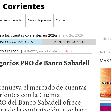
 Corrientes
as Remuneradas
Notas de prensa
Contacto
ia reducción de remuneración en su cuenta online
ué te afecta
enero 5, 2026
e a las cuentas corrientes en 2026?
enero 26, 2026
Busca
cuentas corrientes antes de abrir una nueva
enero
RÁFICOS COTIZACIONES
FINANZAS PERSONALES
CO SABADELL
|
26 MARZO, 2012
-
enta estándar: ¿cuál elegir?
Escrito por:
enero 17, 2026
Nvindi
Publicida
e elige cuentas sin comisiones crece entre los
MAS 
gocios PRO de Banco Sabadell
ro 9, 2026
 reducción de remuneración en su cuenta online
 te afecta
enero 5, 2026
e a las cuentas corrientes en 2026?
enero 26, 2026
renueva el mercado de cuentas
rientes con la Cuenta
O del Banco Sabadell ofrece
ra de la contratación, y se hace