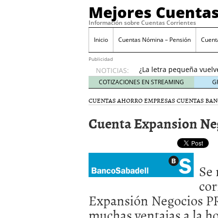
Mejores Cuentas
Información sobre Cuentas Corrientes
Inicio
Cuentas Nómina – Pensión
Cuent
Banco Sabadell anunc
desde febrero 2026: q
Publicidad
¿La letra pequeña vuelv
NOTICIAS:
Checklist para evaluar 
COTIZACIONES EN STREAMING
G
21, 2026
CUENTAS AHORRO EMPRESAS
CUENTAS BAN
Cuenta remunerada vs cu
El perfil del usuario qu
Cuenta Expansion Ne
menores de 35 años
ene
Banco Sabadell anuncia
desde febrero 2026: qué
¿La letra pequeña vuelv
Se 
cor
Expansión Negocios PR
muchas ventajas a la ho