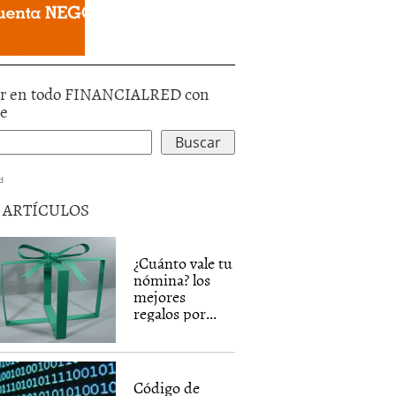
r en todo FINANCIALRED con
le
d
5 ARTÍCULOS
¿Cuánto vale tu
nómina? los
mejores
regalos por...
Código de