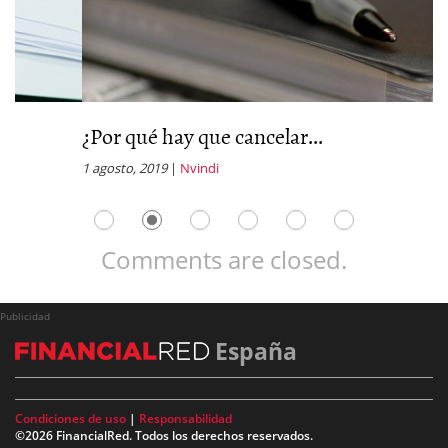
¿Por qué hay que cancelar...
C
1 agosto, 2019
|
Nvindi
6 
Comments are closed.
Publicidad
España
Condiciones de uso
|
Responsabilidad
©2026 FinancialRed. Todos los derechos reservados.