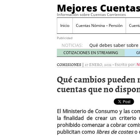
Mejores Cuentas
Información sobre Cuentas Corrientes
¿Es seguro tener todo
diversificar
septiembr
Inicio
Cuentas Nómina – Pensión
Cuent
Cuentas conjuntas vs cu
septiembre 23, 2025
Publicidad
NOTICIAS:
Qué debes saber sobre 
prácticas bancarias
sep
COTIZACIONES EN STREAMING
G
Cuentas corrientes rem
COMISIONES
|
27 ENERO, 2021
-
septiembre 12, 2025
Escrito por:
N
Señales de que tu banco
Qué cambios pueden re
prisa)
septiembre 9, 20
¿Es seguro tener todo t
cuentas que no dispon
diversificar
septiembre 
Cuentas conjuntas vs cu
septiembre 23, 2025
El Ministerio de Consumo y las c
la finalidad de crear un criteri
prohibido comenzar a cobrar comisi
publicitan como
libres de costes
o 