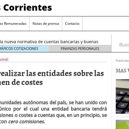
 Corrientes
 tu dinero en una cuenta corriente? Alternativas para
e 4, 2025
as Remuneradas
Notas de prensa
Contacto
entas separadas: ¿cómo repartir gastos sin líos?
la nueva normativa de cuentas bancarias y buenas
Busca
tiembre 16, 2025
RÁFICOS COTIZACIONES
FINANZAS PERSONALES
uneradas: ¿cuánto realmente ganas con 2-3 % TAE?
vindi
Publicida
 te está cobrando de más (y cómo detectarlo sin
MAS 
alizar las entidades sobre las
25
u dinero en una cuenta corriente? Alternativas para
en de costes
4, 2025
entas separadas: ¿cómo repartir gastos sin líos?
omunidades autónomas del país, se han unido con
o único por el cual una entidad bancaria tendrá
ones o costes a cuentas que, en un principio, se
con
cero comisiones
.