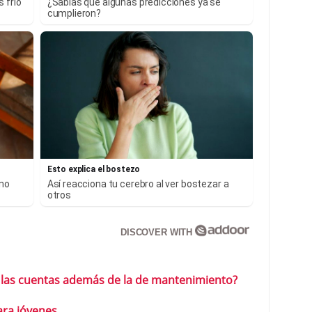
 frío
¿Sabías que algunas predicciones ya se
cumplieron?
Esto explica el bostezo
 no
Así reacciona tu cerebro al ver bostezar a
otros
DISCOVER WITH
 las cuentas además de la de mantenimiento?
ara jóvenes