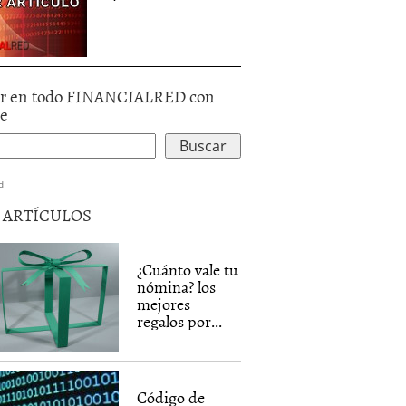
r en todo FINANCIALRED con
le
d
5 ARTÍCULOS
¿Cuánto vale tu
nómina? los
mejores
regalos por...
Código de