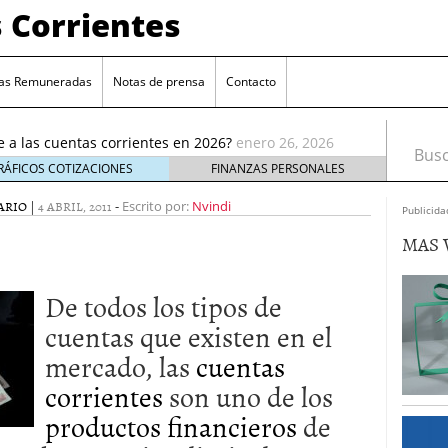
 Corrientes
as Remuneradas
Notas de prensa
Contacto
ia reducción de remuneración en su cuenta online
ué te afecta
enero 5, 2026
e a las cuentas corrientes en 2026?
enero 26, 2026
Busca
cuentas corrientes antes de abrir una nueva
enero
RÁFICOS COTIZACIONES
FINANZAS PERSONALES
ARIO
|
4 ABRIL, 2011
-
enta estándar: ¿cuál elegir?
Escrito por:
Nvindi
enero 17, 2026
Publicida
e elige cuentas sin comisiones crece entre los
MAS 
ro 9, 2026
 reducción de remuneración en su cuenta online
 te afecta
enero 5, 2026
De todos los tipos de
e a las cuentas corrientes en 2026?
enero 26, 2026
cuentas que existen en el
mercado, las
cuentas
corrientes
son uno de los
productos financieros
de