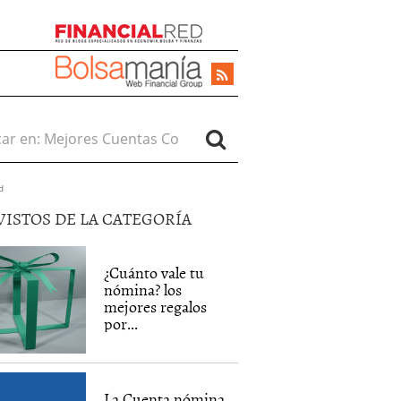
r en:
d
VISTOS DE LA CATEGORÍA
¿Cuánto vale tu
nómina? los
mejores regalos
por...
La Cuenta nómina