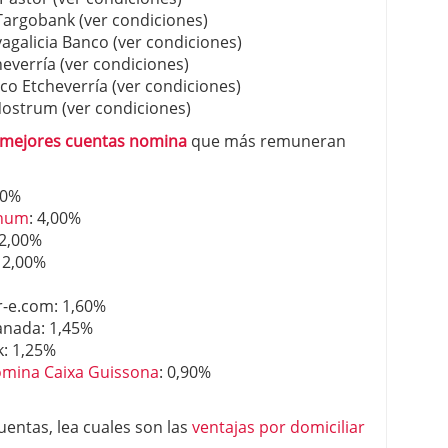
Targobank (ver condiciones)
galicia Banco (ver condiciones)
verría (ver condiciones)
o Etcheverría (ver condiciones)
strum (ver condiciones)
mejores cuentas nomina
que más remuneran
00%
anum
: 4,00%
 2,00%
 2,00%
-e.com: 1,60%
anada: 1,45%
k: 1,25%
ómina Caixa Guissona
: 0,90%
uentas, lea cuales son las
ventajas por domiciliar