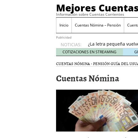
Mejores Cuentas
Información sobre Cuentas Corrientes
Inicio
Cuentas Nómina – Pensión
Cuent
Banco Sabadell anunc
desde febrero 2026: q
Publicidad
¿La letra pequeña vuelv
NOTICIAS:
Checklist para evaluar 
COTIZACIONES EN STREAMING
G
21, 2026
CUENTAS NÓMINA - PENSIÓN
GUÍA DEL USU
Cuenta remunerada vs cu
El perfil del usuario qu
Cuentas Nómina
menores de 35 años
ene
Banco Sabadell anuncia
desde febrero 2026: qué
¿La letra pequeña vuelv