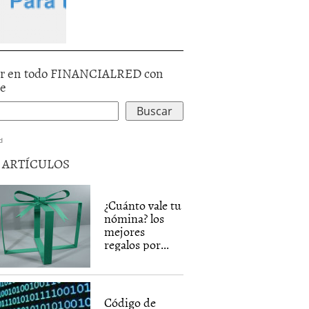
r en todo FINANCIALRED con
le
d
5 ARTÍCULOS
¿Cuánto vale tu
nómina? los
mejores
regalos por...
Código de